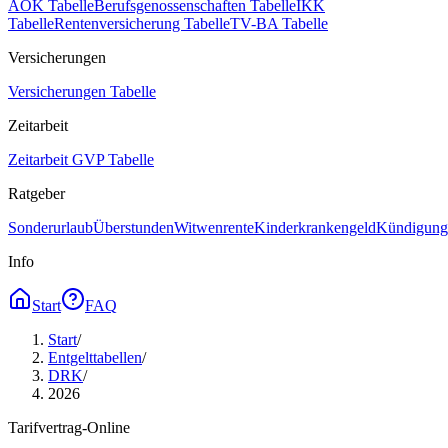
AOK Tabelle
Berufsgenossenschaften Tabelle
IKK
Tabelle
Rentenversicherung Tabelle
TV-BA Tabelle
Versicherungen
Versicherungen Tabelle
Zeitarbeit
Zeitarbeit GVP Tabelle
Ratgeber
Sonderurlaub
Überstunden
Witwenrente
Kinderkrankengeld
Kündigungs
Info
Start
FAQ
Start
/
Entgelttabellen
/
DRK
/
2026
Tarifvertrag-Online