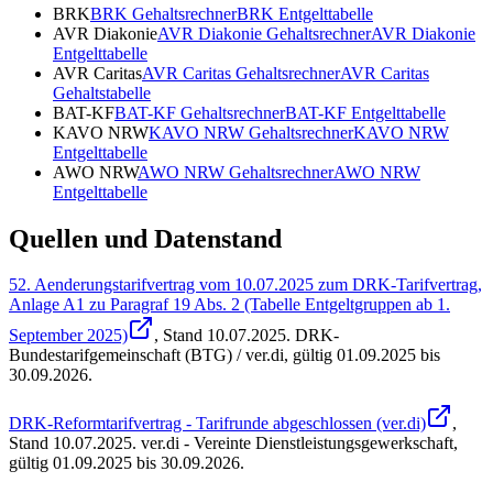
BRK
BRK
Gehaltsrechner
BRK
Entgelttabelle
AVR Diakonie
AVR Diakonie
Gehaltsrechner
AVR Diakonie
Entgelttabelle
AVR Caritas
AVR Caritas
Gehaltsrechner
AVR Caritas
Gehaltstabelle
BAT-KF
BAT-KF
Gehaltsrechner
BAT-KF
Entgelttabelle
KAVO NRW
KAVO NRW
Gehaltsrechner
KAVO NRW
Entgelttabelle
AWO NRW
AWO NRW
Gehaltsrechner
AWO NRW
Entgelttabelle
Quellen und Datenstand
52. Aenderungstarifvertrag vom 10.07.2025 zum DRK-Tarifvertrag,
Anlage A1 zu Paragraf 19 Abs. 2 (Tabelle Entgeltgruppen ab 1.
September 2025)
, Stand
10.07.2025
.
DRK-
Bundestarifgemeinschaft (BTG) / ver.di
,
gültig 01.09.2025 bis
30.09.2026
.
DRK-Reformtarifvertrag - Tarifrunde abgeschlossen (ver.di)
,
Stand
10.07.2025
.
ver.di - Vereinte Dienstleistungsgewerkschaft
,
gültig 01.09.2025 bis 30.09.2026
.