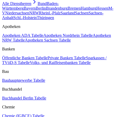
Alle Dienstherren
Bund
Baden-
Württemberg
Bayern
Berlin
Brandenburg
Bremen
Hamburg
Hessen
M-
V
Niedersachsen
NRW
Rheinl.-Pfalz
Saarland
Sachsen
Sachsen-
Anhalt
Schl.-Holstein
Thüringen
Apotheken
Apotheken ADA Tabelle
Apotheken Nordrhein Tabelle
Apotheken
NRW Tabelle
Apotheken Sachsen Tabelle
Banken
Öffentliche Banken Tabelle
Private Banken Tabelle
Sparkassen /
TVöD-S Tabelle
Volks- und Raiffeisenbanken Tabelle
Bau
Bauhauptgewerbe Tabelle
Buchhandel
Buchhandel Berlin Tabelle
Chemie
Chemie (IGBCE) Tabelle