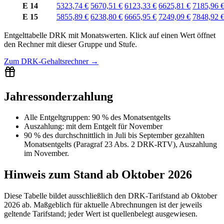
E 14
5323,74 €
5670,51 €
6123,33 €
6625,81 €
7185,96 
E 15
5855,89 €
6238,80 €
6665,95 €
7249,09 €
7848,92 
Entgelttabelle
DRK
mit
Monatswerten
.
Klick auf einen Wert öffnet
den Rechner mit dieser Gruppe und Stufe.
Zum
DRK-Gehaltsrechner
→
Jahressonderzahlung
Alle Entgeltgruppen
:
90 % des Monatsentgelts
Auszahlung:
mit dem Entgelt für
November
90 % des durchschnittlich in Juli bis September gezahlten
Monatsentgelts (Paragraf 23 Abs. 2 DRK-RTV), Auszahlung
im November.
Hinweis zum Stand ab Oktober 2026
Diese Tabelle bildet ausschließlich den DRK-Tarifstand ab Oktober
2026 ab. Maßgeblich für aktuelle Abrechnungen ist der jeweils
geltende Tarifstand; jeder Wert ist quellenbelegt ausgewiesen.