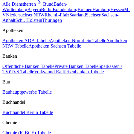
Alle Dienstherren
Bund
Baden-
Württemberg
Bayern
Berlin
Brandenburg
Bremen
Hamburg
Hessen
M-
V
Niedersachsen
NRW
Rheinl.-Pfalz
Saarland
Sachsen
Sachsen-
Anhalt
Schl.-Holstein
Thüringen
Apotheken
Apotheken ADA Tabelle
Apotheken Nordrhein Tabelle
Apotheken
NRW Tabelle
Apotheken Sachsen Tabelle
Banken
Öffentliche Banken Tabelle
Private Banken Tabelle
Sparkassen /
TVöD-S Tabelle
Volks- und Raiffeisenbanken Tabelle
Bau
Bauhauptgewerbe Tabelle
Buchhandel
Buchhandel Berlin Tabelle
Chemie
Chemie (IGBCE) Tabelle