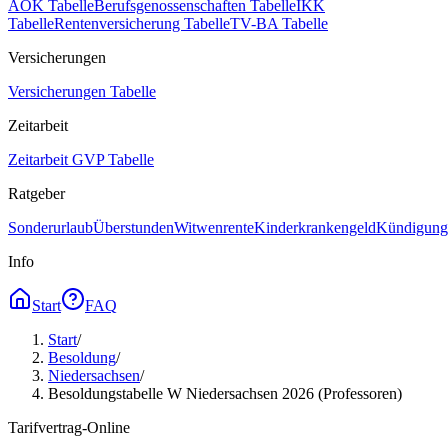
AOK Tabelle
Berufsgenossenschaften Tabelle
IKK
Tabelle
Rentenversicherung Tabelle
TV-BA Tabelle
Versicherungen
Versicherungen Tabelle
Zeitarbeit
Zeitarbeit GVP Tabelle
Ratgeber
Sonderurlaub
Überstunden
Witwenrente
Kinderkrankengeld
Kündigungs
Info
Start
FAQ
Start
/
Besoldung
/
Niedersachsen
/
Besoldungstabelle W Niedersachsen 2026 (Professoren)
Tarifvertrag-Online