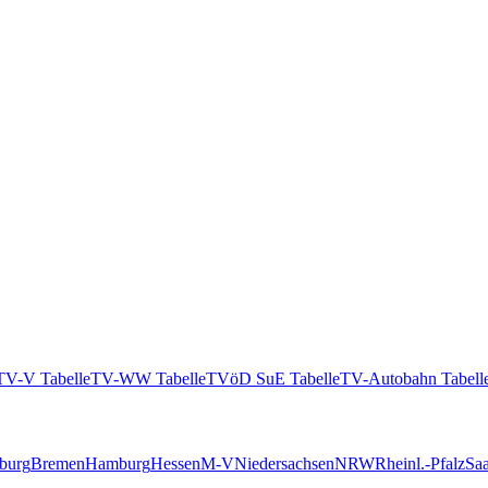
TV-V Tabelle
TV-WW Tabelle
TVöD SuE Tabelle
TV-Autobahn Tabell
burg
Bremen
Hamburg
Hessen
M-V
Niedersachsen
NRW
Rheinl.-Pfalz
Saa