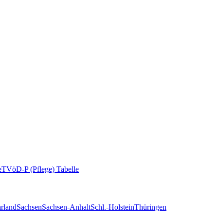
e
TVöD-P (Pflege) Tabelle
rland
Sachsen
Sachsen-Anhalt
Schl.-Holstein
Thüringen