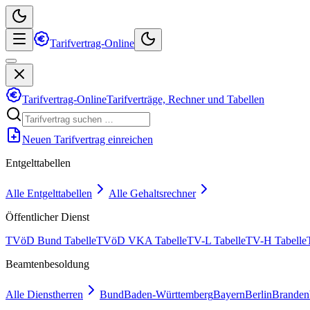
Tarifvertrag-Online
Tarifvertrag-Online
Tarifverträge, Rechner und Tabellen
Neuen Tarifvertrag einreichen
Entgelttabellen
Alle Entgelttabellen
Alle Gehaltsrechner
Öffentlicher Dienst
TVöD Bund Tabelle
TVöD VKA Tabelle
TV-L Tabelle
TV-H Tabelle
Beamtenbesoldung
Alle Dienstherren
Bund
Baden-Württemberg
Bayern
Berlin
Branden