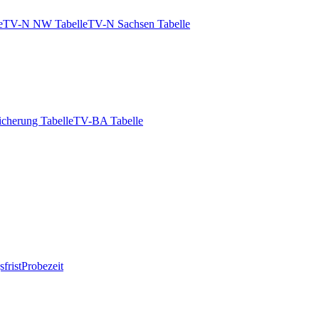
e
TV-N NW Tabelle
TV-N Sachsen Tabelle
icherung Tabelle
TV-BA Tabelle
frist
Probezeit