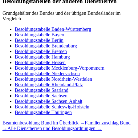
Besoldungstabellen der anderen Dienstherren
Grundgehälter des Bundes und der übrigen Bundesländer im
Vergleich.
Besoldungstabelle
Baden-Württemberg
Besoldungstabelle
Bayern
Besoldungstabelle
Berlin
Besoldungstabelle
Brandenburg
Besoldungstabelle
Bremen
Besoldungstabelle
Hamburg
Besoldungstabelle
Hessen
Besoldungstabelle
Mecklenburg-Vorpommern
Besoldungstabelle
Niedersachsen
Besoldungstabelle
Nordrhein-Westfalen
Besoldungstabelle
Rheinland-Pfalz
Besoldungstabelle
Saarland
Besoldungstabelle
Sachsen
Besoldungstabelle
Sachsen-Anhalt
Besoldungstabelle
Schleswig-Holstein
Besoldungstabelle
Thüringen
Beamtenbesoldung
Bund
im Überblick →
Familienzuschlag
Bund
→
Alle Dienstherren und Besoldungsordnungen →