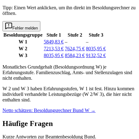
Tipp: Einen Wert anklicken, um ihn direkt im Besoldungsrechner zu
öffnen.
Fehler melden
Besoldungsgruppe
Stufe 1
Stufe 2
Stufe 3
W 1
5849,83 €
–
–
W 2
7213,53 €
7624,75 €
8035,95 €
W 3
8035,95 €
8584,23 €
9132,52 €
Monatliches Grundgehalt (Besoldungsordnung
W
) je
Erfahrungsstufe
. Familienzuschlag, Amts- und Stellenzulagen sind
nicht enthalten.
W 2 und W 3 haben Erfahrungsstufen, W 1 ist fest. Hinzu kommen
individuell verhandelte Leistungsbezüge (W 2/W 3), die hier nicht
enthalten sind.
Netto schätzen: Besoldungsrechner Bund W
→
Häufige Fragen
Kurze Antworten zur Beamtenbesoldung Bund.