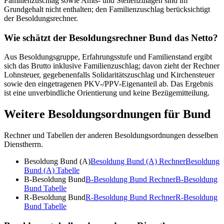
Familienzuschlag sowie Amts- und Stellenzulagen sind im
Grundgehalt nicht enthalten; den Familienzuschlag berücksichtigt
der Besoldungsrechner.
Wie schätzt der Besoldungsrechner Bund das Netto?
Aus Besoldungsgruppe, Erfahrungsstufe und Familienstand ergibt
sich das Brutto inklusive Familienzuschlag; davon zieht der Rechner
Lohnsteuer, gegebenenfalls Solidaritätszuschlag und Kirchensteuer
sowie den eingetragenen PKV-/PPV-Eigenanteil ab. Das Ergebnis
ist eine unverbindliche Orientierung und keine Bezügemitteilung.
Weitere Besoldungsordnungen für
Bund
Rechner und Tabellen der anderen Besoldungsordnungen desselben
Dienstherrn.
Besoldung Bund (A)
Besoldung Bund (A)
Rechner
Besoldung
Bund (A)
Tabelle
B-Besoldung Bund
B-Besoldung Bund
Rechner
B-Besoldung
Bund
Tabelle
R-Besoldung Bund
R-Besoldung Bund
Rechner
R-Besoldung
Bund
Tabelle