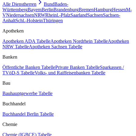
Alle Dienstherren
Bund
Baden-
Württemberg
Bayern
Berlin
Brandenburg
Bremen
Hamburg
Hessen
M-
V
Niedersachsen
NRW
Rheinl.-Pfalz
Saarland
Sachsen
Sachsen-
Anhalt
Schl.-Holstein
Thüringen
Apotheken
Apotheken ADA Tabelle
Apotheken Nordrhein Tabelle
Apotheken
NRW Tabelle
Apotheken Sachsen Tabelle
Banken
Öffentliche Banken Tabelle
Private Banken Tabelle
Sparkassen /
TVöD-S Tabelle
Volks- und Raiffeisenbanken Tabelle
Bau
Bauhauptgewerbe Tabelle
Buchhandel
Buchhandel Berlin Tabelle
Chemie
Chemie (IGBCE) Tabelle