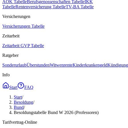
AOK Tabelle
Berufsgenossenschaften Tabelle
IKK
Tabelle
Rentenversicherung Tabelle
TV-BA Tabelle
Versicherungen
Versicherungen Tabelle
Zeitarbeit
Zeitarbeit GVP Tabelle
Ratgeber
Sonderurlaub
Überstunden
Witwenrente
Kinderkrankengeld
Kündigungs
Info
Start
FAQ
Start
/
Besoldung
/
Bund
/
Besoldungstabelle Bund W 2026 (Professoren)
Tarifvertrag-Online