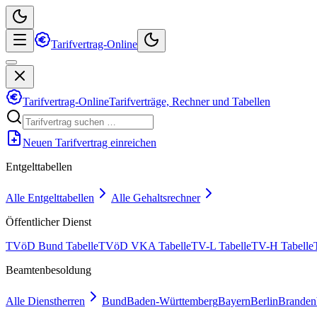
Tarifvertrag-Online
Tarifvertrag-Online
Tarifverträge, Rechner und Tabellen
Neuen Tarifvertrag einreichen
Entgelttabellen
Alle Entgelttabellen
Alle Gehaltsrechner
Öffentlicher Dienst
TVöD Bund Tabelle
TVöD VKA Tabelle
TV-L Tabelle
TV-H Tabelle
Beamtenbesoldung
Alle Dienstherren
Bund
Baden-Württemberg
Bayern
Berlin
Branden