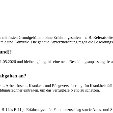
t festen Grundgehältern ohne Erfahrungsstufen – z. B. Referatsleiter 
neräle und Admirale. Die genaue Ämterzuordnung regelt die Besoldungs
Bund)?
1.05.2026 und bleiben gültig, bis eine neue Besoldungsanpassung sie a
labgaben an?
, Arbeitslosen-, Kranken- und Pflegeversicherung. Im Krankheitsfall gr
ldungsrechner eintragen, um das verfügbare Netto zu schätzen.
B 1 bis B 11 je Erfahrungsstufe. Familienzuschlag sowie Amts- und St