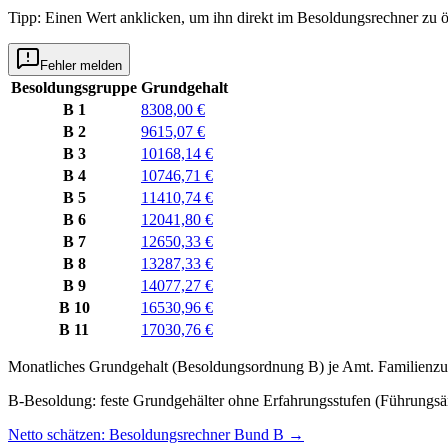
Tipp: Einen Wert anklicken, um ihn direkt im Besoldungsrechner zu ö
Fehler melden
Besoldungsgruppe
Grundgehalt
B 1
8308,00 €
B 2
9615,07 €
B 3
10168,14 €
B 4
10746,71 €
B 5
11410,74 €
B 6
12041,80 €
B 7
12650,33 €
B 8
13287,33 €
B 9
14077,27 €
B 10
16530,96 €
B 11
17030,76 €
Monatliches Grundgehalt (Besoldungsordnung
B
) je
Amt
. Familienzu
B-Besoldung: feste Grundgehälter ohne Erfahrungsstufen (Führungsä
Netto schätzen: Besoldungsrechner Bund B
→