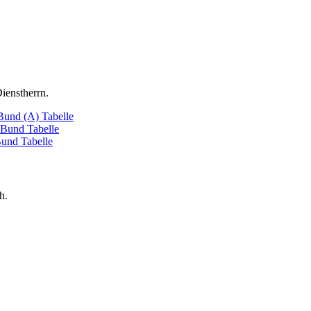
ienstherrn.
Bund (A)
Tabelle
 Bund
Tabelle
Bund
Tabelle
h.