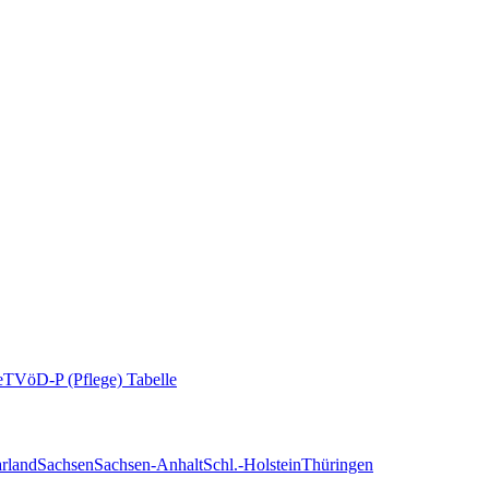
e
TVöD-P (Pflege) Tabelle
rland
Sachsen
Sachsen-Anhalt
Schl.-Holstein
Thüringen