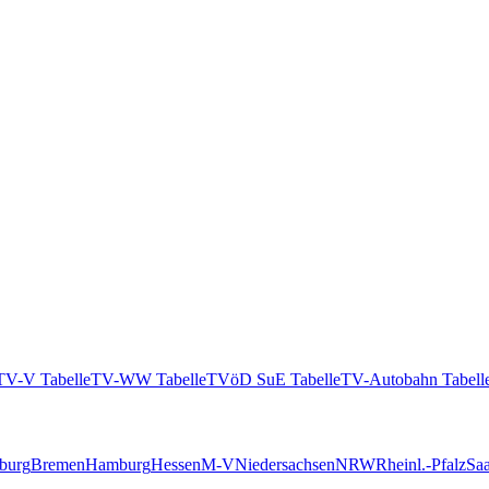
TV-V Tabelle
TV-WW Tabelle
TVöD SuE Tabelle
TV-Autobahn Tabell
burg
Bremen
Hamburg
Hessen
M-V
Niedersachsen
NRW
Rheinl.-Pfalz
Saa