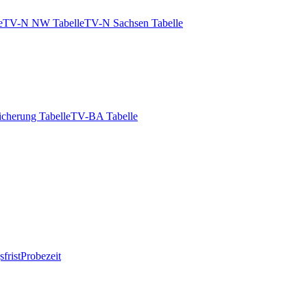
e
TV-N NW Tabelle
TV-N Sachsen Tabelle
icherung Tabelle
TV-BA Tabelle
frist
Probezeit