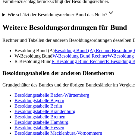
Familienzuschlag berücksichtigt der Besoldungsrechner.
Wie schätzt der Besoldungsrechner Bund das Netto?
Weitere Besoldungsordnungen für
Bund
Rechner und Tabellen der anderen Besoldungsordnungen desselben D
Besoldung Bund (A)
Besoldung Bund (A)
Rechner
Besoldung 
W-Besoldung Bund
W-Besoldung Bund
Rechner
W-Besoldung
R-Besoldung Bund
R-Besoldung Bund
Rechner
R-Besoldung 
Besoldungstabellen der anderen Dienstherren
Grundgehälter des Bundes und der übrigen Bundesländer im Vergleic
Besoldungstabelle
Baden-Württemberg
Besoldungstabelle
Bayern
Besoldungstabelle
Berlin
Besoldungstabelle
Brandenburg
Besoldungstabelle
Bremen
Besoldungstabelle
Hamburg
Besoldungstabelle
Hessen
Besoldungstabelle
Mecklenburg-Vorpommern