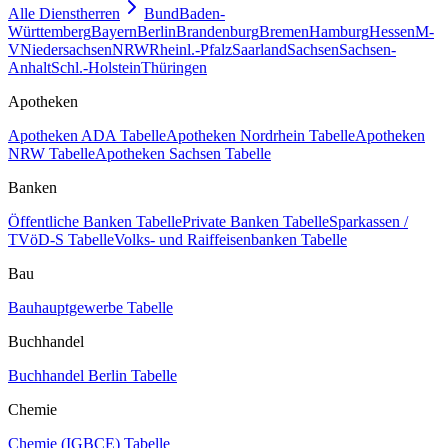
Alle Dienstherren
Bund
Baden-
Württemberg
Bayern
Berlin
Brandenburg
Bremen
Hamburg
Hessen
M-
V
Niedersachsen
NRW
Rheinl.-Pfalz
Saarland
Sachsen
Sachsen-
Anhalt
Schl.-Holstein
Thüringen
Apotheken
Apotheken ADA Tabelle
Apotheken Nordrhein Tabelle
Apotheken
NRW Tabelle
Apotheken Sachsen Tabelle
Banken
Öffentliche Banken Tabelle
Private Banken Tabelle
Sparkassen /
TVöD-S Tabelle
Volks- und Raiffeisenbanken Tabelle
Bau
Bauhauptgewerbe Tabelle
Buchhandel
Buchhandel Berlin Tabelle
Chemie
Chemie (IGBCE) Tabelle