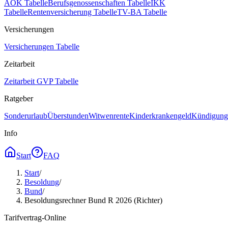
AOK Tabelle
Berufsgenossenschaften Tabelle
IKK
Tabelle
Rentenversicherung Tabelle
TV-BA Tabelle
Versicherungen
Versicherungen Tabelle
Zeitarbeit
Zeitarbeit GVP Tabelle
Ratgeber
Sonderurlaub
Überstunden
Witwenrente
Kinderkrankengeld
Kündigungs
Info
Start
FAQ
Start
/
Besoldung
/
Bund
/
Besoldungsrechner Bund R 2026 (Richter)
Tarifvertrag-Online