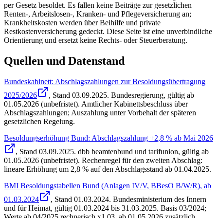
per Gesetz besoldet. Es fallen keine Beiträge zur gesetzlichen
Renten-, Arbeitslosen-, Kranken- und Pflegeversicherung an;
Krankheitskosten werden über Beihilfe und private
Restkostenversicherung gedeckt. Diese Seite ist eine unverbindliche
Orientierung und ersetzt keine Rechts- oder Steuerberatung.
Quellen und Datenstand
Bundeskabinett: Abschlagszahlungen zur Besoldungsübertragung
2025/2026
, Stand
03.09.2025
.
Bundesregierung
,
gültig ab
01.05.2026 (unbefristet)
.
Amtlicher Kabinettsbeschluss über
Abschlagszahlungen; Auszahlung unter Vorbehalt der späteren
gesetzlichen Regelung.
Besoldungserhöhung Bund: Abschlagszahlung +2,8 % ab Mai 2026
, Stand
03.09.2025
.
dbb beamtenbund und tarifunion
,
gültig ab
01.05.2026 (unbefristet)
.
Rechenregel für den zweiten Abschlag:
lineare Erhöhung um 2,8 % auf den Abschlagsstand ab 01.04.2025.
BMI Besoldungstabellen Bund (Anlagen IV/V, BBesO B/W/R), ab
01.03.2024
, Stand
01.03.2024
.
Bundesministerium des Innern
und für Heimat
,
gültig 01.03.2024 bis 31.03.2025
.
Basis 03/2024;
Werte ab 04/2025 rechnerisch x1,03, ab 01.05.2026 zusätzlich