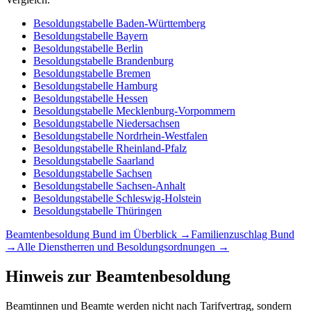
Besoldungstabelle
Baden-Württemberg
Besoldungstabelle
Bayern
Besoldungstabelle
Berlin
Besoldungstabelle
Brandenburg
Besoldungstabelle
Bremen
Besoldungstabelle
Hamburg
Besoldungstabelle
Hessen
Besoldungstabelle
Mecklenburg-Vorpommern
Besoldungstabelle
Niedersachsen
Besoldungstabelle
Nordrhein-Westfalen
Besoldungstabelle
Rheinland-Pfalz
Besoldungstabelle
Saarland
Besoldungstabelle
Sachsen
Besoldungstabelle
Sachsen-Anhalt
Besoldungstabelle
Schleswig-Holstein
Besoldungstabelle
Thüringen
Beamtenbesoldung
Bund
im Überblick →
Familienzuschlag
Bund
→
Alle Dienstherren und Besoldungsordnungen →
Hinweis zur Beamtenbesoldung
Beamtinnen und Beamte werden nicht nach Tarifvertrag, sondern