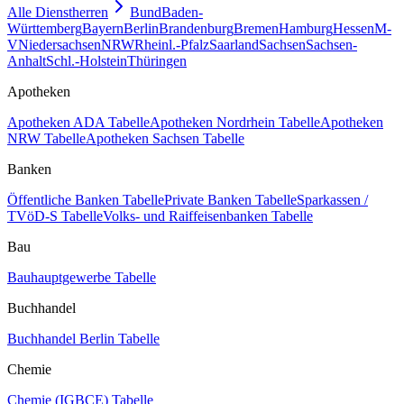
Alle Dienstherren
Bund
Baden-
Württemberg
Bayern
Berlin
Brandenburg
Bremen
Hamburg
Hessen
M-
V
Niedersachsen
NRW
Rheinl.-Pfalz
Saarland
Sachsen
Sachsen-
Anhalt
Schl.-Holstein
Thüringen
Apotheken
Apotheken ADA Tabelle
Apotheken Nordrhein Tabelle
Apotheken
NRW Tabelle
Apotheken Sachsen Tabelle
Banken
Öffentliche Banken Tabelle
Private Banken Tabelle
Sparkassen /
TVöD-S Tabelle
Volks- und Raiffeisenbanken Tabelle
Bau
Bauhauptgewerbe Tabelle
Buchhandel
Buchhandel Berlin Tabelle
Chemie
Chemie (IGBCE) Tabelle