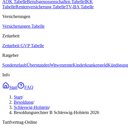
AOK Tabelle
Berufsgenossenschaften Tabelle
IKK
Tabelle
Rentenversicherung Tabelle
TV-BA Tabelle
Versicherungen
Versicherungen Tabelle
Zeitarbeit
Zeitarbeit GVP Tabelle
Ratgeber
Sonderurlaub
Überstunden
Witwenrente
Kinderkrankengeld
Kündigungs
Info
Start
FAQ
Start
/
Besoldung
/
Schleswig-Holstein
/
Besoldungsrechner B Schleswig-Holstein 2026
Tarifvertrag-Online