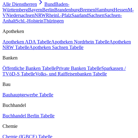
Alle Dienstherren
Bund
Baden-
Württemberg
Bayern
Berlin
Brandenburg
Bremen
Hamburg
Hessen
M-
V
Niedersachsen
NRW
Rheinl.-Pfalz
Saarland
Sachsen
Sachsen-
Anhalt
Schl.-Holstein
Thüringen
Apotheken
Apotheken ADA Tabelle
Apotheken Nordrhein Tabelle
Apotheken
NRW Tabelle
Apotheken Sachsen Tabelle
Banken
Öffentliche Banken Tabelle
Private Banken Tabelle
Sparkassen /
TVöD-S Tabelle
Volks- und Raiffeisenbanken Tabelle
Bau
Bauhauptgewerbe Tabelle
Buchhandel
Buchhandel Berlin Tabelle
Chemie
Chemie (IGBCE) Tabelle