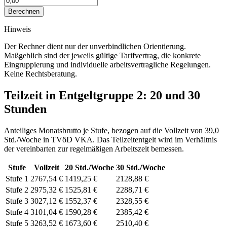
Berechnen
Hinweis
Der Rechner dient nur der unverbindlichen Orientierung.
Maßgeblich sind der jeweils gültige Tarifvertrag, die konkrete
Eingruppierung und individuelle arbeitsvertragliche Regelungen.
Keine Rechtsberatung.
Teilzeit in Entgeltgruppe
2
: 20 und 30
Stunden
Anteiliges Monatsbrutto je Stufe, bezogen auf die Vollzeit von
39,0
Std./Woche
in
TVöD VKA
. Das Teilzeitentgelt wird im Verhältnis
der vereinbarten zur regelmäßigen Arbeitszeit bemessen.
Stufe
Vollzeit
20
Std./Woche
30
Std./Woche
Stufe 1
2767,54 €
1419,25 €
2128,88 €
Stufe 2
2975,32 €
1525,81 €
2288,71 €
Stufe 3
3027,12 €
1552,37 €
2328,55 €
Stufe 4
3101,04 €
1590,28 €
2385,42 €
Stufe 5
3263,52 €
1673,60 €
2510,40 €