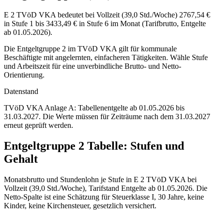
E 2 TVöD VKA bedeutet bei Vollzeit (39,0 Std./Woche) 2767,54 €
in Stufe 1 bis 3433,49 € in Stufe 6 im Monat (Tarifbrutto, Entgelte
ab 01.05.2026).
Die Entgeltgruppe 2 im TVöD VKA gilt für kommunale
Beschäftigte mit angelernten, einfacheren Tätigkeiten. Wähle Stufe
und Arbeitszeit für eine unverbindliche Brutto- und Netto-
Orientierung.
Datenstand
TVöD VKA Anlage A: Tabellenentgelte ab 01.05.2026 bis
31.03.2027.
Die Werte müssen für Zeiträume nach dem 31.03.2027
erneut geprüft werden.
Entgeltgruppe
2
Tabelle: Stufen und
Gehalt
Monatsbrutto und Stundenlohn je Stufe in
E 2
TVöD VKA
bei
Vollzeit (
39,0 Std./Woche
), Tarifstand
Entgelte ab 01.05.2026
. Die
Netto-Spalte ist eine Schätzung für Steuerklasse
I
,
30
Jahre, keine
Kinder, keine Kirchensteuer, gesetzlich versichert.