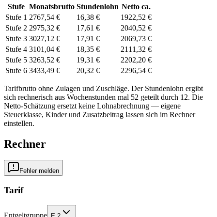
Stufe
Monatsbrutto
Stundenlohn
Netto ca.
Stufe 1
2767,54 €
16,38 €
1922,52 €
Stufe 2
2975,32 €
17,61 €
2040,52 €
Stufe 3
3027,12 €
17,91 €
2069,73 €
Stufe 4
3101,04 €
18,35 €
2111,32 €
Stufe 5
3263,52 €
19,31 €
2202,20 €
Stufe 6
3433,49 €
20,32 €
2296,54 €
Tarifbrutto ohne Zulagen und Zuschläge. Der Stundenlohn ergibt
sich rechnerisch aus Wochenstunden mal 52 geteilt durch 12. Die
Netto-Schätzung ersetzt keine Lohnabrechnung — eigene
Steuerklasse, Kinder und Zusatzbeitrag lassen sich
im Rechner
einstellen.
Rechner
Fehler melden
Tarif
Entgeltgruppe
E 2