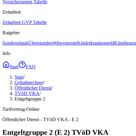
Versicherungen Tabelle
Zeitarbeit
Zeitarbeit GVP Tabelle
Ratgeber
Sonderurlaub
Überstunden
Witwenrente
Kinderkrankengeld
Kündigungs
Info
Start
FAQ
Start
/
Gehaltsrechner
/
Öffentlicher Dienst
/
TVöD VKA
/
Entgeltgruppe 2
Tarifvertrag-Online
Öffentlicher Dienst - TVöD VKA - E 2
Entgeltgruppe 2 (E 2) TVöD VKA