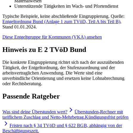
Materialwesen
Unterstützende Tätigkeiten im Wach- und Pfortendienst
Typische Beispiele, keine abschließende Eingruppierung. Quelle:
Entgeltordnung Bund (Anlage 1 zum TVöD, Teil A bis Teil B)
,
Stand 01.01.2024.
Diese Entgeltgruppe für
Kommunen (VKA)
ansehen
Hinweis zu E 2 TVöD Bund
Die konkrete Eingruppierung richtet sich nach der auszuübenden
Tätigkeit, der Entgeltordnung, der Stufenzuordnung und der
arbeitsvertraglichen Anwendung. Die Werte sind eine
unverbindliche Orientierung und ersetzen keine Lohnabrechnung
oder Rechtsberatung.
Passende Ratgeber
Was sind deine Überstunden wert?
Überstunden-Rechner mit
tariflichem Zuschlag und Netto-Mehrbetrag.
Kündigungsfrist prüfen
Fristen nach § 34 TVöD und § 622 BGB, abhängig von der
Beschäftigungszeit.