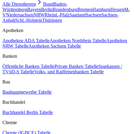
Alle Dienstherren
Bund
Baden-
Württemberg
Bayern
Berlin
Brandenburg
Bremen
Hamburg
Hessen
M-
V
Niedersachsen
NRW
Rheinl.-Pfalz
Saarland
Sachsen
Sachsen-
Anhalt
Schl.-Holstein
Thüringen
Apotheken
Apotheken ADA Tabelle
Apotheken Nordrhein Tabelle
Apotheken
NRW Tabelle
Apotheken Sachsen Tabelle
Banken
Öffentliche Banken Tabelle
Private Banken Tabelle
Sparkassen /
TVöD-S Tabelle
Volks- und Raiffeisenbanken Tabelle
Bau
Bauhauptgewerbe Tabelle
Buchhandel
Buchhandel Berlin Tabelle
Chemie
Chemie (IGBCE) Tabelle