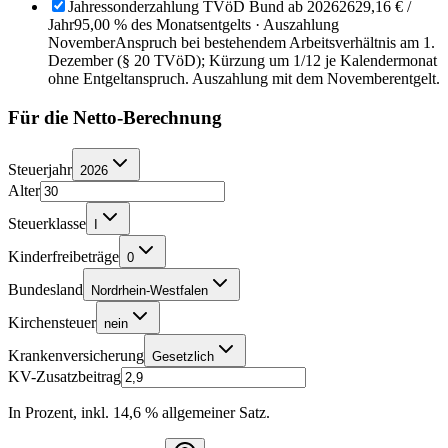
Jahressonderzahlung TVöD Bund ab 2026
2629,16 €
/
Jahr
95,00 % des Monatsentgelts · Auszahlung
November
Anspruch bei bestehendem Arbeitsverhältnis am 1.
Dezember (§ 20 TVöD); Kürzung um 1/12 je Kalendermonat
ohne Entgeltanspruch. Auszahlung mit dem Novemberentgelt.
Für die Netto-Berechnung
Steuerjahr
2026
Alter
Steuerklasse
I
Kinderfreibeträge
0
Bundesland
Nordrhein-Westfalen
Kirchensteuer
nein
Krankenversicherung
Gesetzlich
KV-Zusatzbeitrag
In Prozent, inkl. 14,6 % allgemeiner Satz.