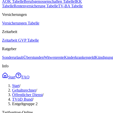
AOK Tabelle
Berufsgenossenschaften Tabelle
IKK
Tabelle
Rentenversicherung Tabelle
TV-BA Tabelle
Versicherungen
Versicherungen Tabelle
Zeitarbeit
Zeitarbeit GVP Tabelle
Ratgeber
Sonderurlaub
Überstunden
Witwenrente
Kinderkrankengeld
Kündigungs
Info
Start
FAQ
Start
/
Gehaltsrechner
/
Öffentlicher Dienst
/
TVöD Bund
/
Entgeltgruppe 2
Tarifvertrag-Online