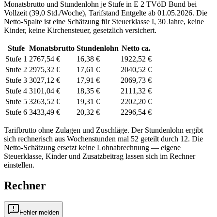
Monatsbrutto und Stundenlohn je Stufe in
E 2
TVöD Bund
bei
Vollzeit (
39,0 Std./Woche
), Tarifstand
Entgelte ab 01.05.2026
. Die
Netto-Spalte ist eine Schätzung für Steuerklasse
I
,
30
Jahre, keine
Kinder, keine Kirchensteuer, gesetzlich versichert.
Stufe
Monatsbrutto
Stundenlohn
Netto ca.
Stufe 1
2767,54 €
16,38 €
1922,52 €
Stufe 2
2975,32 €
17,61 €
2040,52 €
Stufe 3
3027,12 €
17,91 €
2069,73 €
Stufe 4
3101,04 €
18,35 €
2111,32 €
Stufe 5
3263,52 €
19,31 €
2202,20 €
Stufe 6
3433,49 €
20,32 €
2296,54 €
Tarifbrutto ohne Zulagen und Zuschläge. Der Stundenlohn ergibt
sich rechnerisch aus Wochenstunden mal 52 geteilt durch 12. Die
Netto-Schätzung ersetzt keine Lohnabrechnung — eigene
Steuerklasse, Kinder und Zusatzbeitrag lassen sich
im Rechner
einstellen.
Rechner
Fehler melden