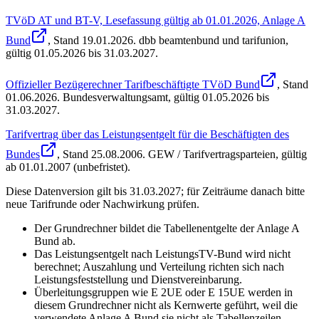
TVöD AT und BT-V, Lesefassung gültig ab 01.01.2026, Anlage A
Bund
, Stand
19.01.2026
.
dbb beamtenbund und tarifunion
,
gültig 01.05.2026 bis 31.03.2027
.
Offizieller Bezügerechner Tarifbeschäftigte TVöD Bund
, Stand
01.06.2026
.
Bundesverwaltungsamt
,
gültig 01.05.2026 bis
31.03.2027
.
Tarifvertrag über das Leistungsentgelt für die Beschäftigten des
Bundes
, Stand
25.08.2006
.
GEW / Tarifvertragsparteien
,
gültig
ab 01.01.2007 (unbefristet)
.
Diese Datenversion gilt bis 31.03.2027; für Zeiträume danach bitte
neue Tarifrunde oder Nachwirkung prüfen.
Der Grundrechner bildet die Tabellenentgelte der Anlage A
Bund ab.
Das Leistungsentgelt nach LeistungsTV-Bund wird nicht
berechnet; Auszahlung und Verteilung richten sich nach
Leistungsfeststellung und Dienstvereinbarung.
Überleitungsgruppen wie E 2UE oder E 15UE werden in
diesem Grundrechner nicht als Kernwerte geführt, weil die
verwendete Anlage A Bund sie nicht als Tabellenzeilen