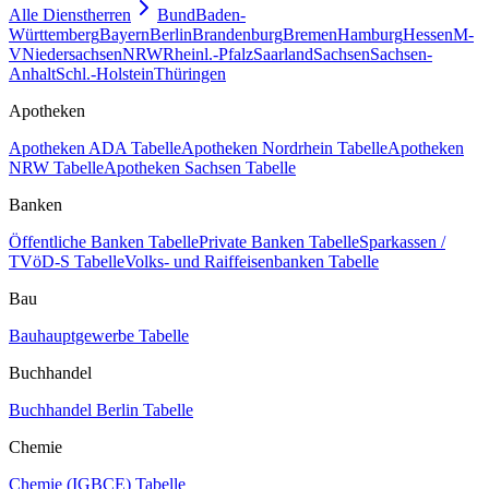
Alle Dienstherren
Bund
Baden-
Württemberg
Bayern
Berlin
Brandenburg
Bremen
Hamburg
Hessen
M-
V
Niedersachsen
NRW
Rheinl.-Pfalz
Saarland
Sachsen
Sachsen-
Anhalt
Schl.-Holstein
Thüringen
Apotheken
Apotheken ADA Tabelle
Apotheken Nordrhein Tabelle
Apotheken
NRW Tabelle
Apotheken Sachsen Tabelle
Banken
Öffentliche Banken Tabelle
Private Banken Tabelle
Sparkassen /
TVöD-S Tabelle
Volks- und Raiffeisenbanken Tabelle
Bau
Bauhauptgewerbe Tabelle
Buchhandel
Buchhandel Berlin Tabelle
Chemie
Chemie (IGBCE) Tabelle