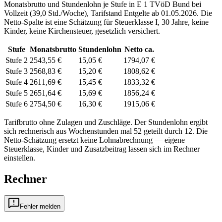
Monatsbrutto und Stundenlohn je Stufe in
E 1
TVöD Bund
bei
Vollzeit (
39,0 Std./Woche
), Tarifstand
Entgelte ab 01.05.2026
. Die
Netto-Spalte ist eine Schätzung für Steuerklasse
I
,
30
Jahre, keine
Kinder, keine Kirchensteuer, gesetzlich versichert.
Stufe
Monatsbrutto
Stundenlohn
Netto ca.
Stufe 2
2543,55 €
15,05 €
1794,07 €
Stufe 3
2568,83 €
15,20 €
1808,62 €
Stufe 4
2611,69 €
15,45 €
1833,32 €
Stufe 5
2651,64 €
15,69 €
1856,24 €
Stufe 6
2754,50 €
16,30 €
1915,06 €
Tarifbrutto ohne Zulagen und Zuschläge. Der Stundenlohn ergibt
sich rechnerisch aus Wochenstunden mal 52 geteilt durch 12. Die
Netto-Schätzung ersetzt keine Lohnabrechnung — eigene
Steuerklasse, Kinder und Zusatzbeitrag lassen sich
im Rechner
einstellen.
Rechner
Fehler melden