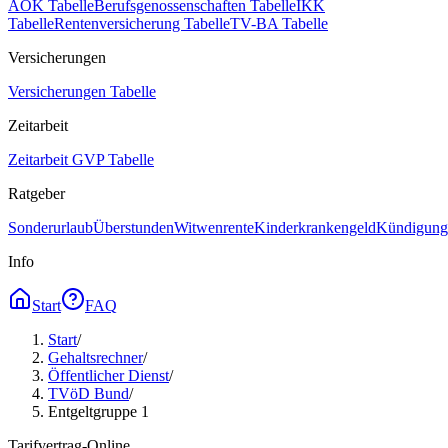
AOK Tabelle
Berufsgenossenschaften Tabelle
IKK
Tabelle
Rentenversicherung Tabelle
TV-BA Tabelle
Versicherungen
Versicherungen Tabelle
Zeitarbeit
Zeitarbeit GVP Tabelle
Ratgeber
Sonderurlaub
Überstunden
Witwenrente
Kinderkrankengeld
Kündigungs
Info
Start
FAQ
Start
/
Gehaltsrechner
/
Öffentlicher Dienst
/
TVöD Bund
/
Entgeltgruppe 1
Tarifvertrag-Online