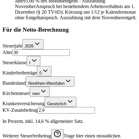
Jahr
95,00 % des Monatsentgelts · Auszahlung
November
Anspruch bei bestehendem Arbeitsverhältnis am 1.
Dezember (§ 20 TVöD); Kürzung um 1/12 je Kalendermonat
ohne Entgeltanspruch. Auszahlung mit dem Novemberentgelt.
Für die Netto-Berechnung
Steuerjahr
2026
Alter
Steuerklasse
I
Kinderfreibeträge
0
Bundesland
Nordrhein-Westfalen
Kirchensteuer
nein
Krankenversicherung
Gesetzlich
KV-Zusatzbeitrag
In Prozent, inkl. 14,6 % allgemeiner Satz.
Weiterer Steuerfreibetrag
Trage hier einen monatlichen