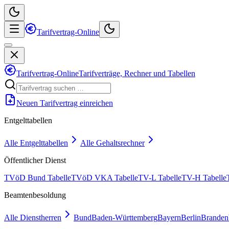
Tarifvertrag-Online
Tarifvertrag-Online
Tarifverträge, Rechner und Tabellen
Neuen Tarifvertrag einreichen
Entgelttabellen
Alle Entgelttabellen
Alle Gehaltsrechner
Öffentlicher Dienst
TVöD Bund Tabelle
TVöD VKA Tabelle
TV-L Tabelle
TV-H Tabelle
Beamtenbesoldung
Alle Dienstherren
Bund
Baden-Württemberg
Bayern
Berlin
Branden