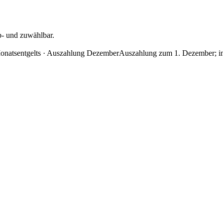
b- und zuwählbar.
onatsentgelts · Auszahlung Dezember
Auszahlung zum 1. Dezember; im