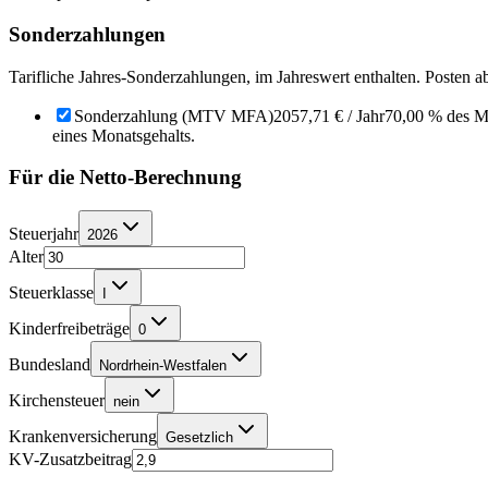
Sonderzahlungen
Tarifliche Jahres-Sonderzahlungen, im Jahreswert enthalten. Posten a
Sonderzahlung (MTV MFA)
2057,71 €
/ Jahr
70,00 % des M
eines Monatsgehalts.
Für die Netto-Berechnung
Steuerjahr
2026
Alter
Steuerklasse
I
Kinderfreibeträge
0
Bundesland
Nordrhein-Westfalen
Kirchensteuer
nein
Krankenversicherung
Gesetzlich
KV-Zusatzbeitrag