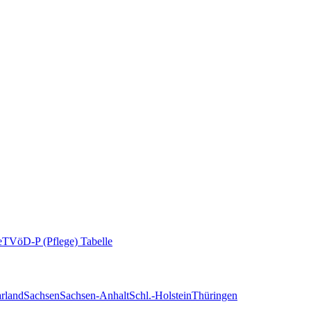
e
TVöD-P (Pflege) Tabelle
rland
Sachsen
Sachsen-Anhalt
Schl.-Holstein
Thüringen