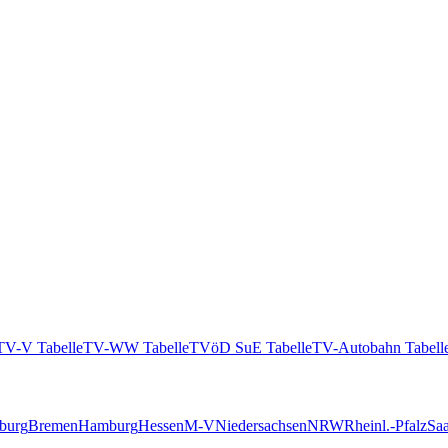
TV-V Tabelle
TV-WW Tabelle
TVöD SuE Tabelle
TV-Autobahn Tabell
burg
Bremen
Hamburg
Hessen
M-V
Niedersachsen
NRW
Rheinl.-Pfalz
Saa