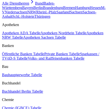
Alle Dienstherren
Bund
Baden-
Württemberg
Bayern
Berlin
Brandenburg
Bremen
Hamburg
Hessen
M-
V
Niedersachsen
NRW
Rheinl.-Pfalz
Saarland
Sachsen
Sachsen-
Anhalt
Schl.-Holstein
Thüringen
Apotheken
Apotheken ADA Tabelle
Apotheken Nordrhein Tabelle
Apotheken
NRW Tabelle
Apotheken Sachsen Tabelle
Banken
Öffentliche Banken Tabelle
Private Banken Tabelle
Sparkassen /
TVöD-S Tabelle
Volks- und Raiffeisenbanken Tabelle
Bau
Bauhauptgewerbe Tabelle
Buchhandel
Buchhandel Berlin Tabelle
Chemie
Chemie (IGBCE) Tabelle