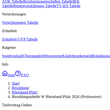
AOK Tabelle
Berufsgenossenschaften Tabelle
IKK
Tabelle
Rentenversicherung Tabelle
TV-BA Tabelle
Versicherungen
Versicherungen Tabelle
Zeitarbeit
Zeitarbeit GVP Tabelle
Ratgeber
Sonderurlaub
Überstunden
Witwenrente
Kinderkrankengeld
Kündigungs
Info
Start
FAQ
Start
/
Besoldung
/
Rheinland-Pfalz
/
Besoldungstabelle W Rheinland-Pfalz 2026 (Professoren)
Tarifvertrag-Online