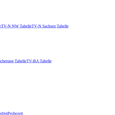
e
TV-N NW Tabelle
TV-N Sachsen Tabelle
icherung Tabelle
TV-BA Tabelle
frist
Probezeit