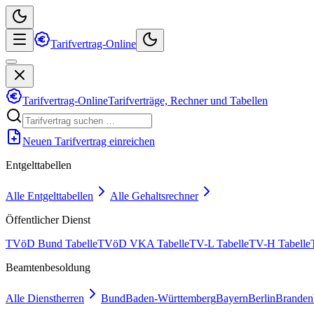
Tarifvertrag-Online
Tarifvertrag-Online
Tarifverträge, Rechner und Tabellen
Neuen Tarifvertrag einreichen
Entgelttabellen
Alle Entgelttabellen
Alle Gehaltsrechner
Öffentlicher Dienst
TVöD Bund Tabelle
TVöD VKA Tabelle
TV-L Tabelle
TV-H Tabelle
Beamtenbesoldung
Alle Dienstherren
Bund
Baden-Württemberg
Bayern
Berlin
Branden