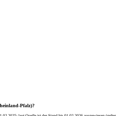
heinland-Pfalz)?
.02.2025; laut Quelle ist der Stand bis 01.02.2026 ausgewiesen (gelte