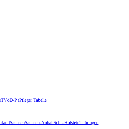
e
TVöD-P (Pflege) Tabelle
rland
Sachsen
Sachsen-Anhalt
Schl.-Holstein
Thüringen