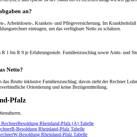
labgaben an?
, Arbeitslosen-, Kranken- und Pflegeversicherung. Im Krankheitsfall gr
ldungsrechner eintragen, um das verfügbare Netto zu schätzen.
R 1 bis R 9 je Erfahrungsstufe. Familienzuschlag sowie Amts- und Ste
as Netto?
 das Brutto inklusive Familienzuschlag; davon zieht der Rechner Lohns
nverbindliche Orientierung und keine Bezügemitteilung.
nd-Pfalz
ienstherrn.
Rechner
Besoldung Rheinland-Pfalz (A)
Tabelle
chner
B-Besoldung Rheinland-Pfalz
Tabelle
echner
W-Besoldung Rheinland-Pfalz
Tabelle