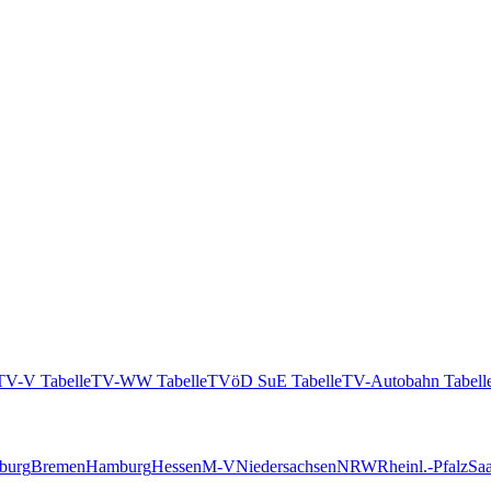
TV-V Tabelle
TV-WW Tabelle
TVöD SuE Tabelle
TV-Autobahn Tabell
burg
Bremen
Hamburg
Hessen
M-V
Niedersachsen
NRW
Rheinl.-Pfalz
Saa