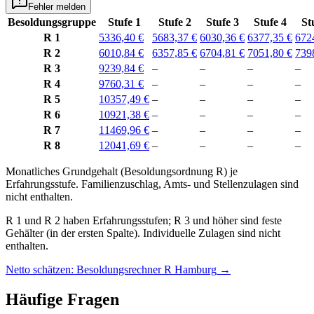
Fehler melden
Besoldungsgruppe
Stufe 1
Stufe 2
Stufe 3
Stufe 4
St
R 1
5336,40 €
5683,37 €
6030,36 €
6377,35 €
672
R 2
6010,84 €
6357,85 €
6704,81 €
7051,80 €
739
R 3
9239,84 €
–
–
–
–
R 4
9760,31 €
–
–
–
–
R 5
10357,49 €
–
–
–
–
R 6
10921,38 €
–
–
–
–
R 7
11469,96 €
–
–
–
–
R 8
12041,69 €
–
–
–
–
Monatliches Grundgehalt (Besoldungsordnung
R
) je
Erfahrungsstufe
. Familienzuschlag, Amts- und Stellenzulagen sind
nicht enthalten.
R 1 und R 2 haben Erfahrungsstufen; R 3 und höher sind feste
Gehälter (in der ersten Spalte). Individuelle Zulagen sind nicht
enthalten.
Netto schätzen: Besoldungsrechner R Hamburg
→
Häufige Fragen