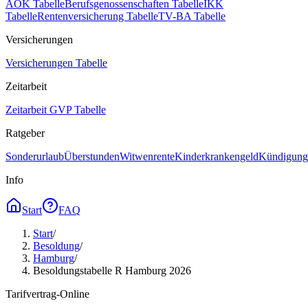
AOK Tabelle
Berufsgenossenschaften Tabelle
IKK
Tabelle
Rentenversicherung Tabelle
TV-BA Tabelle
Versicherungen
Versicherungen Tabelle
Zeitarbeit
Zeitarbeit GVP Tabelle
Ratgeber
Sonderurlaub
Überstunden
Witwenrente
Kinderkrankengeld
Kündigungs
Info
Start
FAQ
Start
/
Besoldung
/
Hamburg
/
Besoldungstabelle R Hamburg 2026
Tarifvertrag-Online