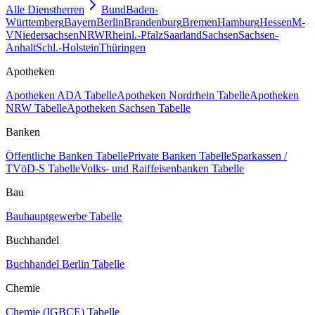
Alle Dienstherren
Bund
Baden-
Württemberg
Bayern
Berlin
Brandenburg
Bremen
Hamburg
Hessen
M-
V
Niedersachsen
NRW
Rheinl.-Pfalz
Saarland
Sachsen
Sachsen-
Anhalt
Schl.-Holstein
Thüringen
Apotheken
Apotheken ADA Tabelle
Apotheken Nordrhein Tabelle
Apotheken
NRW Tabelle
Apotheken Sachsen Tabelle
Banken
Öffentliche Banken Tabelle
Private Banken Tabelle
Sparkassen /
TVöD-S Tabelle
Volks- und Raiffeisenbanken Tabelle
Bau
Bauhauptgewerbe Tabelle
Buchhandel
Buchhandel Berlin Tabelle
Chemie
Chemie (IGBCE) Tabelle