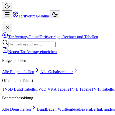
Tarifvertrag-Online
Tarifvertrag-Online
Tarifverträge, Rechner und Tabellen
Neuen Tarifvertrag einreichen
Entgelttabellen
Alle Entgelttabellen
Alle Gehaltsrechner
Öffentlicher Dienst
TVöD Bund Tabelle
TVöD VKA Tabelle
TV-L Tabelle
TV-H Tabelle
Beamtenbesoldung
Alle Dienstherren
Bund
Baden-Württemberg
Bayern
Berlin
Branden