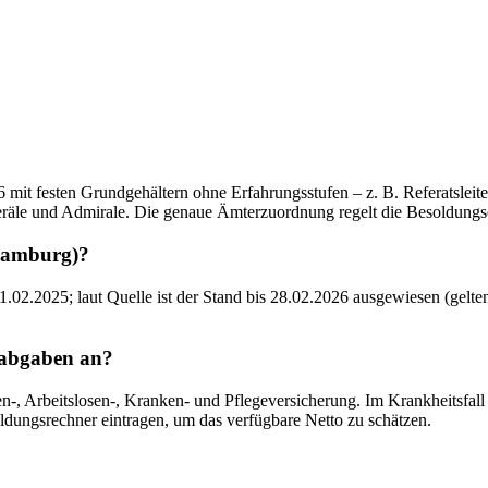
t festen Grundgehältern ohne Erfahrungsstufen – z. B. Referatsleiter 
neräle und Admirale. Die genaue Ämterzuordnung regelt die Besoldungs
(Hamburg)?
02.2025; laut Quelle ist der Stand bis 28.02.2026 ausgewiesen (gelten
labgaben an?
, Arbeitslosen-, Kranken- und Pflegeversicherung. Im Krankheitsfall gr
ldungsrechner eintragen, um das verfügbare Netto zu schätzen.