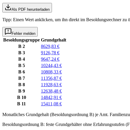
Als PDF herunterladen
Tipp: Einen Wert anklicken, um ihn direkt im Besoldungsrechner zu ö
Fehler melden
Besoldungsgruppe
Grundgehalt
B 2
8629,83 €
B 3
9126,78 €
B 4
9647,24 €
B 5
10244,43 €
B 6
10808,33 €
B 7
11356,87 €
B 8
11928,63 €
B 9
12638,48 €
B 10
14842,91 €
B 11
15411,08 €
Monatliches Grundgehalt (Besoldungsordnung
B
) je
Amt
. Familienzu
Besoldungsordnung B: feste Grundgehälter ohne Erfahrungsstufen (F