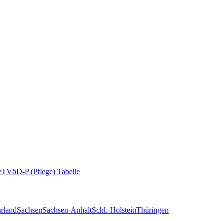
e
TVöD-P (Pflege) Tabelle
rland
Sachsen
Sachsen-Anhalt
Schl.-Holstein
Thüringen