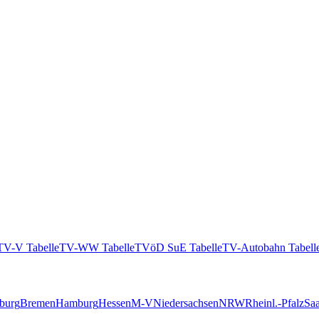
TV-V Tabelle
TV-WW Tabelle
TVöD SuE Tabelle
TV-Autobahn Tabell
burg
Bremen
Hamburg
Hessen
M-V
Niedersachsen
NRW
Rheinl.-Pfalz
Saa