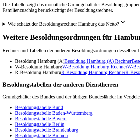
Die Tabelle zeigt das monatliche Grundgehalt der Besoldungsgruppen 
Familienzuschlag berücksichtigt der Besoldungsrechner.
Wie schätzt der Besoldungsrechner Hamburg das Netto?
Weitere Besoldungsordnungen für
Hambu
Rechner und Tabellen der anderen Besoldungsordnungen desselben D
Besoldung Hamburg (A)
Besoldung Hamburg (A)
Rechner
Bes
W-Besoldung Hamburg
W-Besoldung Hamburg
Rechner
W-Bes
R-Besoldung Hamburg
R-Besoldung Hamburg
Rechner
R-Beso
Besoldungstabellen der anderen Dienstherren
Grundgehälter des Bundes und der übrigen Bundesländer im Vergleic
Besoldungstabelle
Bund
Besoldungstabelle
Baden-Württemberg
Besoldungstabelle
Bayern
Besoldungstabelle
Berlin
Besoldungstabelle
Brandenburg
Besoldungstabelle
Bremen