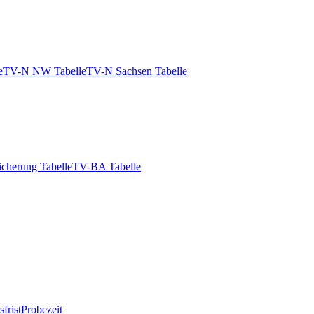
e
TV-N NW Tabelle
TV-N Sachsen Tabelle
icherung Tabelle
TV-BA Tabelle
frist
Probezeit