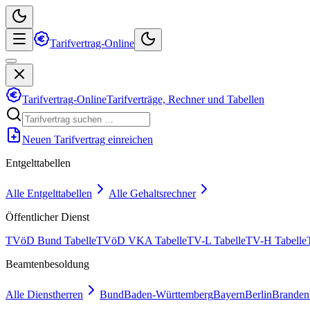
Tarifvertrag-Online
Tarifvertrag-Online
Tarifverträge, Rechner und Tabellen
Neuen Tarifvertrag einreichen
Entgelttabellen
Alle Entgelttabellen
Alle Gehaltsrechner
Öffentlicher Dienst
TVöD Bund Tabelle
TVöD VKA Tabelle
TV-L Tabelle
TV-H Tabelle
Beamtenbesoldung
Alle Dienstherren
Bund
Baden-Württemberg
Bayern
Berlin
Branden