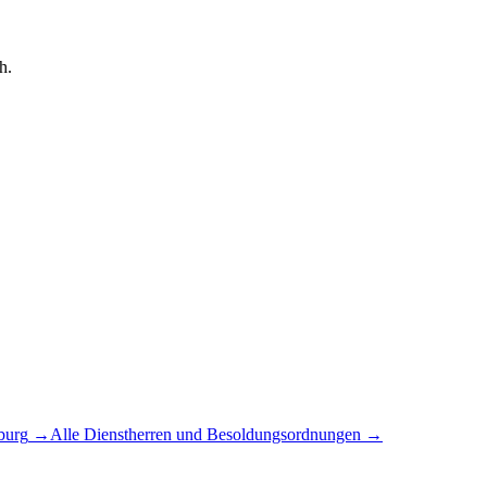
h.
burg
→
Alle Dienstherren und Besoldungsordnungen →