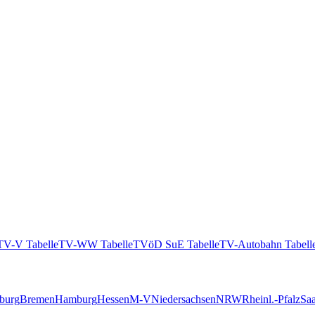
TV-V Tabelle
TV-WW Tabelle
TVöD SuE Tabelle
TV-Autobahn Tabell
burg
Bremen
Hamburg
Hessen
M-V
Niedersachsen
NRW
Rheinl.-Pfalz
Saa