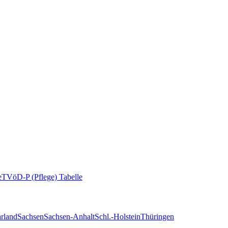
e
TVöD-P (Pflege) Tabelle
rland
Sachsen
Sachsen-Anhalt
Schl.-Holstein
Thüringen