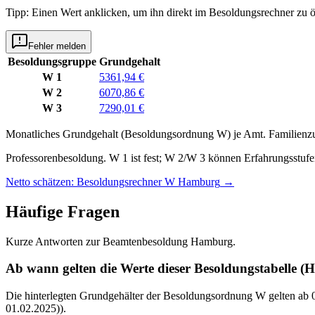
Tipp: Einen Wert anklicken, um ihn direkt im Besoldungsrechner zu ö
Fehler melden
Besoldungsgruppe
Grundgehalt
W 1
5361,94 €
W 2
6070,86 €
W 3
7290,01 €
Monatliches Grundgehalt (Besoldungsordnung
W
) je
Amt
. Familienz
Professorenbesoldung. W 1 ist fest; W 2/W 3 können Erfahrungsstufen
Netto schätzen: Besoldungsrechner W Hamburg
→
Häufige Fragen
Kurze Antworten zur Beamtenbesoldung Hamburg.
Ab wann gelten die Werte dieser Besoldungstabelle 
Die hinterlegten Grundgehälter der Besoldungsordnung W gelten ab 01.
01.02.2025)).