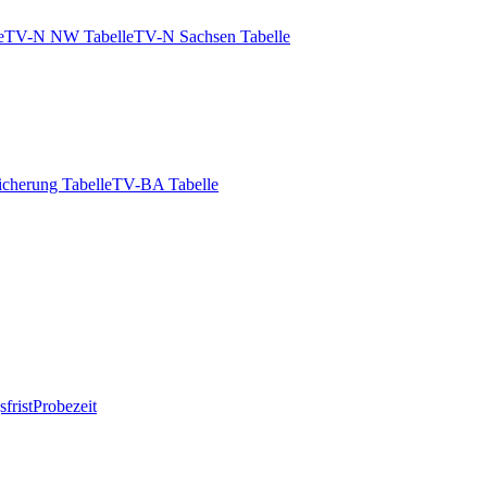
e
TV-N NW Tabelle
TV-N Sachsen Tabelle
icherung Tabelle
TV-BA Tabelle
frist
Probezeit