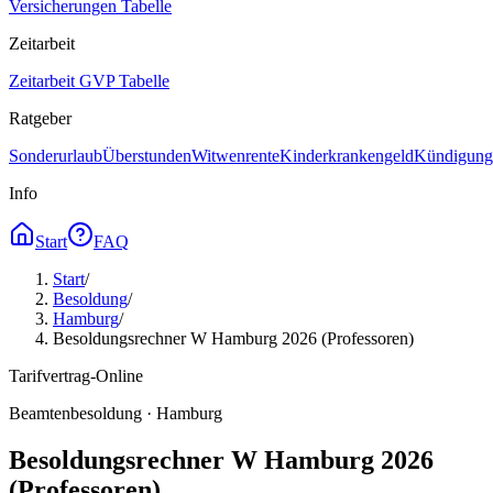
Versicherungen Tabelle
Zeitarbeit
Zeitarbeit GVP Tabelle
Ratgeber
Sonderurlaub
Überstunden
Witwenrente
Kinderkrankengeld
Kündigungs
Info
Start
FAQ
Start
/
Besoldung
/
Hamburg
/
Besoldungsrechner W Hamburg 2026 (Professoren)
Tarifvertrag-Online
Beamtenbesoldung ·
Hamburg
Besoldungsrechner W Hamburg 2026
(Professoren)