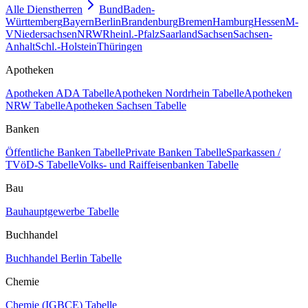
Alle Dienstherren
Bund
Baden-
Württemberg
Bayern
Berlin
Brandenburg
Bremen
Hamburg
Hessen
M-
V
Niedersachsen
NRW
Rheinl.-Pfalz
Saarland
Sachsen
Sachsen-
Anhalt
Schl.-Holstein
Thüringen
Apotheken
Apotheken ADA Tabelle
Apotheken Nordrhein Tabelle
Apotheken
NRW Tabelle
Apotheken Sachsen Tabelle
Banken
Öffentliche Banken Tabelle
Private Banken Tabelle
Sparkassen /
TVöD-S Tabelle
Volks- und Raiffeisenbanken Tabelle
Bau
Bauhauptgewerbe Tabelle
Buchhandel
Buchhandel Berlin Tabelle
Chemie
Chemie (IGBCE) Tabelle