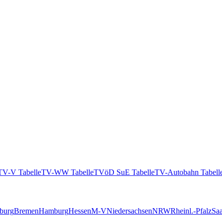
TV-V Tabelle
TV-WW Tabelle
TVöD SuE Tabelle
TV-Autobahn Tabell
burg
Bremen
Hamburg
Hessen
M-V
Niedersachsen
NRW
Rheinl.-Pfalz
Saa