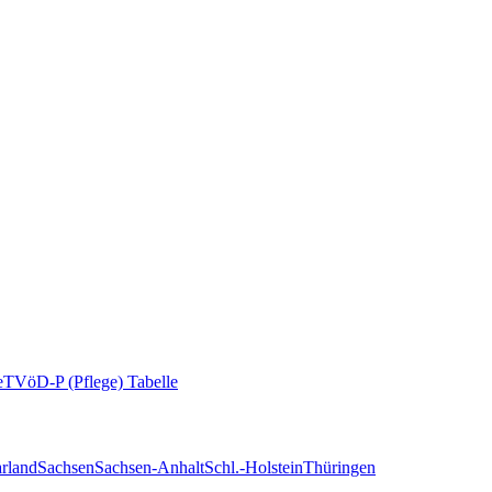
e
TVöD-P (Pflege) Tabelle
rland
Sachsen
Sachsen-Anhalt
Schl.-Holstein
Thüringen