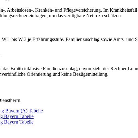
, Arbeitslosen-, Kranken- und Pflegeversicherung. Im Krankheitsfall gr
ldungsrechner eintragen, um das verfügbare Netto zu schätzen.
 W 1 bis W 3 je Erfahrungsstufe. Familienzuschlag sowie Amts- und Ste
?
 das Brutto inklusive Familienzuschlag; davon zieht der Rechner Lohns
nverbindliche Orientierung und keine Bezügemitteilung.
ienstherrn.
ng Bayern (A)
Tabelle
g Bayern
Tabelle
g Bayern
Tabelle