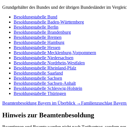
Grundgehälter des Bundes und der übrigen Bundesländer im Vergleic
Besoldungstabelle
Bund
Besoldungstabelle
Baden-Württemberg
Besoldungstabelle
Berlin
Besoldungstabelle
Brandenburg
Besoldungstabelle
Bremen
Besoldungstabelle
Hamburg
Besoldungstabelle
Hessen
Besoldungstabelle
Mecklenburg-Vorpommern
Besoldungstabelle
Niedersachsen
Besoldungstabelle
Nordrhein-Westfalen
Besoldungstabelle
Rheinland-Pfalz
Besoldungstabelle
Saarland
Besoldungstabelle
Sachsen
Besoldungstabelle
Sachsen-Anhalt
Besoldungstabelle
Schleswig-Holstein
Besoldungstabelle
Thüringen
Beamtenbesoldung
Bayern
im Überblick →
Familienzuschlag
Bayern
Hinweis zur Beamtenbesoldung
Beamtinnen und Beamte werden nicht nach Tarifvertrag, sondern per G