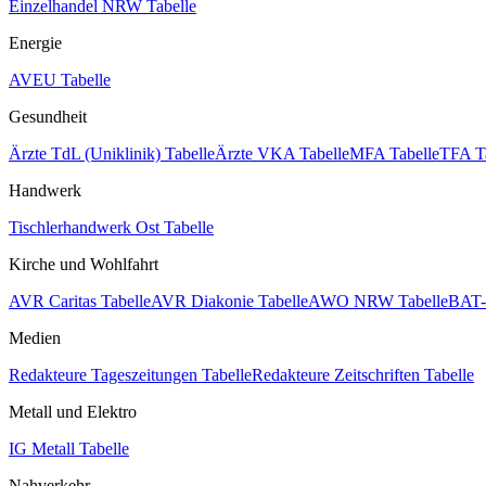
Einzelhandel NRW Tabelle
Energie
AVEU Tabelle
Gesundheit
Ärzte TdL (Uniklinik) Tabelle
Ärzte VKA Tabelle
MFA Tabelle
TFA T
Handwerk
Tischlerhandwerk Ost Tabelle
Kirche und Wohlfahrt
AVR Caritas Tabelle
AVR Diakonie Tabelle
AWO NRW Tabelle
BAT-
Medien
Redakteure Tageszeitungen Tabelle
Redakteure Zeitschriften Tabelle
Metall und Elektro
IG Metall Tabelle
Nahverkehr