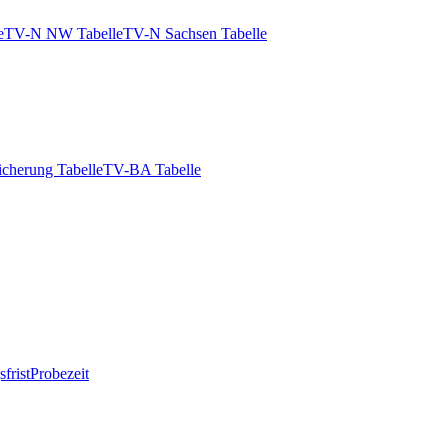
e
TV-N NW Tabelle
TV-N Sachsen Tabelle
icherung Tabelle
TV-BA Tabelle
frist
Probezeit