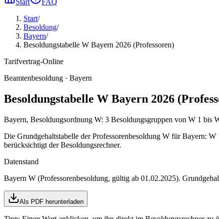
Start
FAQ
Start
/
Besoldung
/
Bayern
/
Besoldungstabelle W Bayern 2026 (Professoren)
Tarifvertrag-Online
Beamtenbesoldung ·
Bayern
Besoldungstabelle W Bayern 2026 (Profess
Bayern, Besoldungsordnung W: 3 Besoldungsgruppen von W 1 bis W 
Die Grundgehaltstabelle der Professorenbesoldung W für Bayern: W 1
berücksichtigt der Besoldungsrechner.
Datenstand
Bayern W (Professorenbesoldung, gültig ab 01.02.2025)
. Grundgeha
Als PDF herunterladen
Tipp: Einen Wert anklicken, um ihn direkt im Besoldungsrechner zu ö