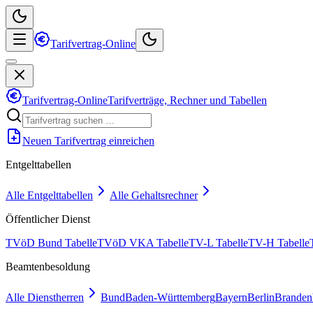
Tarifvertrag-Online
Tarifvertrag-Online
Tarifverträge, Rechner und Tabellen
Neuen Tarifvertrag einreichen
Entgelttabellen
Alle Entgelttabellen
Alle Gehaltsrechner
Öffentlicher Dienst
TVöD Bund Tabelle
TVöD VKA Tabelle
TV-L Tabelle
TV-H Tabelle
Beamtenbesoldung
Alle Dienstherren
Bund
Baden-Württemberg
Bayern
Berlin
Branden