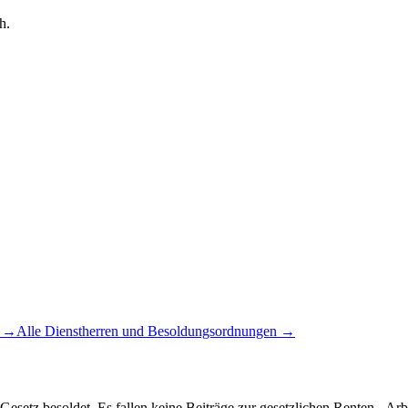
h.
→
Alle Dienstherren und Besoldungsordnungen →
esetz besoldet. Es fallen keine Beiträge zur gesetzlichen Renten-, Ar