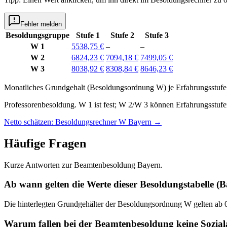
Fehler melden
Besoldungsgruppe
Stufe 1
Stufe 2
Stufe 3
W 1
5538,75 €
–
–
W 2
6824,23 €
7094,18 €
7499,05 €
W 3
8038,92 €
8308,84 €
8646,23 €
Monatliches Grundgehalt (Besoldungsordnung
W
) je
Erfahrungsstufe
Professorenbesoldung. W 1 ist fest; W 2/W 3 können Erfahrungsstufen
Netto schätzen: Besoldungsrechner W Bayern
→
Häufige Fragen
Kurze Antworten zur Beamtenbesoldung Bayern.
Ab wann gelten die Werte dieser Besoldungstabelle (
Die hinterlegten Grundgehälter der Besoldungsordnung W gelten ab 01
Warum fallen bei der Beamtenbesoldung keine Sozia