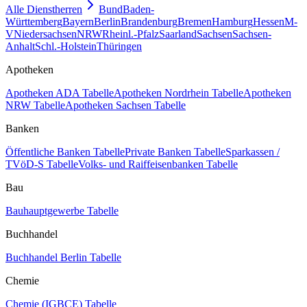
Alle Dienstherren
Bund
Baden-
Württemberg
Bayern
Berlin
Brandenburg
Bremen
Hamburg
Hessen
M-
V
Niedersachsen
NRW
Rheinl.-Pfalz
Saarland
Sachsen
Sachsen-
Anhalt
Schl.-Holstein
Thüringen
Apotheken
Apotheken ADA Tabelle
Apotheken Nordrhein Tabelle
Apotheken
NRW Tabelle
Apotheken Sachsen Tabelle
Banken
Öffentliche Banken Tabelle
Private Banken Tabelle
Sparkassen /
TVöD-S Tabelle
Volks- und Raiffeisenbanken Tabelle
Bau
Bauhauptgewerbe Tabelle
Buchhandel
Buchhandel Berlin Tabelle
Chemie
Chemie (IGBCE) Tabelle