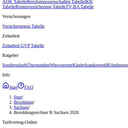
AOK Tabelle
Berufsgenossenschaften Tabelle
IKK
Tabelle
Rentenversicherung Tabelle
TV-BA Tabelle
Versicherungen
Versicherungen Tabelle
Zeitarbeit
Zeitarbeit GVP Tabelle
Ratgeber
Sonderurlaub
Überstunden
Witwenrente
Kinderkrankengeld
Kündigungs
Info
Start
FAQ
Start
/
Besoldung
/
Sachsen
/
Besoldungsrechner R Sachsen 2026
Tarifvertrag-Online