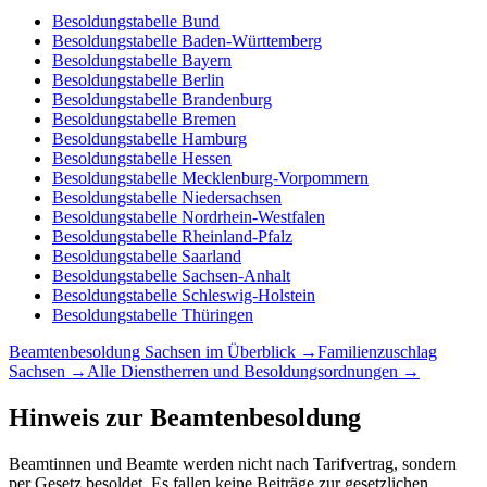
Besoldungstabelle
Bund
Besoldungstabelle
Baden-Württemberg
Besoldungstabelle
Bayern
Besoldungstabelle
Berlin
Besoldungstabelle
Brandenburg
Besoldungstabelle
Bremen
Besoldungstabelle
Hamburg
Besoldungstabelle
Hessen
Besoldungstabelle
Mecklenburg-Vorpommern
Besoldungstabelle
Niedersachsen
Besoldungstabelle
Nordrhein-Westfalen
Besoldungstabelle
Rheinland-Pfalz
Besoldungstabelle
Saarland
Besoldungstabelle
Sachsen-Anhalt
Besoldungstabelle
Schleswig-Holstein
Besoldungstabelle
Thüringen
Beamtenbesoldung
Sachsen
im Überblick →
Familienzuschlag
Sachsen
→
Alle Dienstherren und Besoldungsordnungen →
Hinweis zur Beamtenbesoldung
Beamtinnen und Beamte werden nicht nach Tarifvertrag, sondern
per Gesetz besoldet. Es fallen keine Beiträge zur gesetzlichen