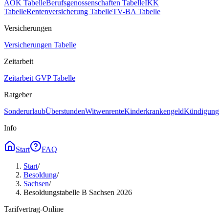
AOK Tabelle
Berufsgenossenschaften Tabelle
IKK
Tabelle
Rentenversicherung Tabelle
TV-BA Tabelle
Versicherungen
Versicherungen Tabelle
Zeitarbeit
Zeitarbeit GVP Tabelle
Ratgeber
Sonderurlaub
Überstunden
Witwenrente
Kinderkrankengeld
Kündigungs
Info
Start
FAQ
Start
/
Besoldung
/
Sachsen
/
Besoldungstabelle B Sachsen 2026
Tarifvertrag-Online