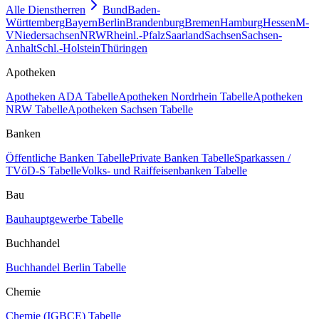
Alle Dienstherren
Bund
Baden-
Württemberg
Bayern
Berlin
Brandenburg
Bremen
Hamburg
Hessen
M-
V
Niedersachsen
NRW
Rheinl.-Pfalz
Saarland
Sachsen
Sachsen-
Anhalt
Schl.-Holstein
Thüringen
Apotheken
Apotheken ADA Tabelle
Apotheken Nordrhein Tabelle
Apotheken
NRW Tabelle
Apotheken Sachsen Tabelle
Banken
Öffentliche Banken Tabelle
Private Banken Tabelle
Sparkassen /
TVöD-S Tabelle
Volks- und Raiffeisenbanken Tabelle
Bau
Bauhauptgewerbe Tabelle
Buchhandel
Buchhandel Berlin Tabelle
Chemie
Chemie (IGBCE) Tabelle