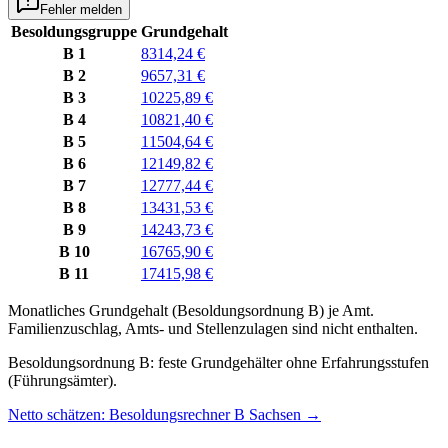
Fehler melden
Besoldungsgruppe
Grundgehalt
B 1
8314,24 €
B 2
9657,31 €
B 3
10225,89 €
B 4
10821,40 €
B 5
11504,64 €
B 6
12149,82 €
B 7
12777,44 €
B 8
13431,53 €
B 9
14243,73 €
B 10
16765,90 €
B 11
17415,98 €
Monatliches Grundgehalt (Besoldungsordnung
B
) je
Amt
.
Familienzuschlag, Amts- und Stellenzulagen sind nicht enthalten.
Besoldungsordnung B: feste Grundgehälter ohne Erfahrungsstufen
(Führungsämter).
Netto schätzen: Besoldungsrechner B Sachsen
→