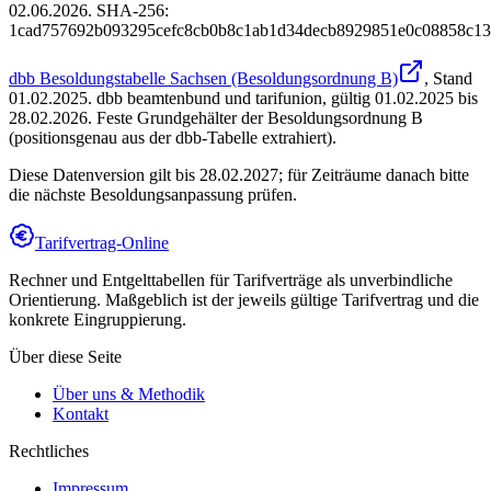
02.06.2026. SHA-256:
1cad757692b093295cefc8cb0b8c1ab1d34decb8929851e0c08858c13
dbb Besoldungstabelle Sachsen (Besoldungsordnung B)
, Stand
01.02.2025
.
dbb beamtenbund und tarifunion
,
gültig 01.02.2025 bis
28.02.2026
.
Feste Grundgehälter der Besoldungsordnung B
(positionsgenau aus der dbb-Tabelle extrahiert).
Diese Datenversion gilt bis 28.02.2027; für Zeiträume danach bitte
die nächste Besoldungsanpassung prüfen.
Tarifvertrag-Online
Rechner und Entgelttabellen für Tarifverträge als unverbindliche
Orientierung. Maßgeblich ist der jeweils gültige Tarifvertrag und die
konkrete Eingruppierung.
Über diese Seite
Über uns & Methodik
Kontakt
Rechtliches
Impressum