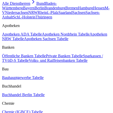
Alle Dienstherren
Bund
Baden-
Württemberg
Bayern
Berlin
Brandenburg
Bremen
Hamburg
Hessen
M-
V
Niedersachsen
NRW
Rheinl.-Pfalz
Saarland
Sachsen
Sachsen-
Anhalt
Schl.-Holstein
Thüringen
Apotheken
Apotheken ADA Tabelle
Apotheken Nordrhein Tabelle
Apotheken
NRW Tabelle
Apotheken Sachsen Tabelle
Banken
Öffentliche Banken Tabelle
Private Banken Tabelle
Sparkassen /
TVöD-S Tabelle
Volks- und Raiffeisenbanken Tabelle
Bau
Bauhauptgewerbe Tabelle
Buchhandel
Buchhandel Berlin Tabelle
Chemie
Chemie (IGBCE) Tabelle