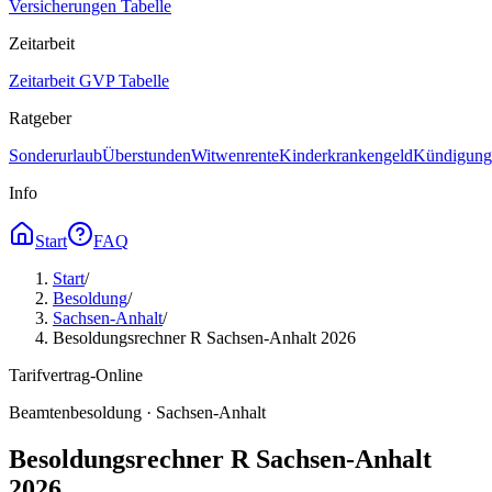
Versicherungen Tabelle
Zeitarbeit
Zeitarbeit GVP Tabelle
Ratgeber
Sonderurlaub
Überstunden
Witwenrente
Kinderkrankengeld
Kündigungs
Info
Start
FAQ
Start
/
Besoldung
/
Sachsen-Anhalt
/
Besoldungsrechner R Sachsen-Anhalt 2026
Tarifvertrag-Online
Beamtenbesoldung ·
Sachsen-Anhalt
Besoldungsrechner R Sachsen-Anhalt
2026