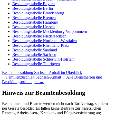
Besoldungstabelle
Bayern
Besoldungstabelle
Berlin
Besoldungstabelle
Brandenburg
Besoldungstabelle
Bremen
Besoldungstabelle
Hamburg
Besoldungstabelle
Hessen
Besoldungstabelle
Mecklenburg-Vorpommern
Besoldungstabelle
Niedersachsen
Besoldungstabelle
Nordrhein-Westfalen
Besoldungstabelle
Rheinland-Pfalz
Besoldungstabelle
Saarland
Besoldungstabelle
Sachsen
Besoldungstabelle
Schleswig-Holstein
Besoldungstabelle
Thüringen
Beamtenbesoldung
Sachsen-Anhalt
im Überblick
→
Familienzuschlag
Sachsen-Anhalt
→
Alle Dienstherren und
Besoldungsordnungen →
Hinweis zur Beamtenbesoldung
Beamtinnen und Beamte werden nicht nach Tarifvertrag, sondern
per Gesetz besoldet. Es fallen keine Beiträge zur gesetzlichen
Renten-, Arbeitslosen-, Kranken- und Pflegeversicherung an;