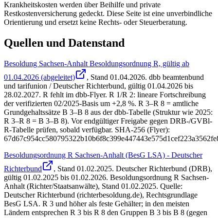
Krankheitskosten werden über Beihilfe und private
Restkostenversicherung gedeckt. Diese Seite ist eine unverbindliche
Orientierung und ersetzt keine Rechts- oder Steuerberatung.
Quellen und Datenstand
Besoldung Sachsen-Anhalt Besoldungsordnung R, gültig ab
01.04.2026 (abgeleitet)
, Stand
01.04.2026
.
dbb beamtenbund
und tarifunion / Deutscher Richterbund
,
gültig 01.04.2026 bis
28.02.2027
.
R fehlt im dbb-Flyer. R 1/R 2: lineare Fortschreibung
der verifizierten 02/2025-Basis um +2,8 %. R 3–R 8 = amtliche
Grundgehaltssätze B 3–B 8 aus der dbb-Tabelle (Struktur wie 2025:
R 3–R 8 = B 3–B 8). Vor endgültiger Freigabe gegen DRB-/GVBl-
R-Tabelle prüfen, sobald verfügbar. SHA-256 (Flyer):
67d67c954cc580795322b10b6f8c399e447443e575d1cef223a3562fe8
Besoldungsordnung R Sachsen-Anhalt (BesG LSA) - Deutscher
Richterbund
, Stand
01.02.2025
.
Deutscher Richterbund (DRB)
,
gültig 01.02.2025 bis 01.02.2026
.
Besoldungsordnung R Sachsen-
Anhalt (Richter/Staatsanwälte), Stand 01.02.2025. Quelle:
Deutscher Richterbund (richterbesoldung.de), Rechtsgrundlage
BesG LSA. R 3 und höher als feste Gehälter; in den meisten
Ländern entsprechen R 3 bis R 8 den Gruppen B 3 bis B 8 (gegen