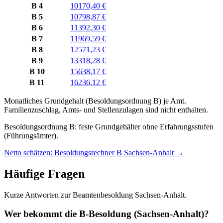
B 4
10170,40 €
B 5
10798,87 €
B 6
11392,30 €
B 7
11969,59 €
B 8
12571,23 €
B 9
13318,28 €
B 10
15638,17 €
B 11
16236,12 €
Monatliches Grundgehalt (Besoldungsordnung
B
) je
Amt
.
Familienzuschlag, Amts- und Stellenzulagen sind nicht enthalten.
Besoldungsordnung B: feste Grundgehälter ohne Erfahrungsstufen
(Führungsämter).
Netto schätzen: Besoldungsrechner B Sachsen-Anhalt
→
Häufige Fragen
Kurze Antworten zur Beamtenbesoldung Sachsen-Anhalt.
Wer bekommt die B-Besoldung (Sachsen-Anhalt)?