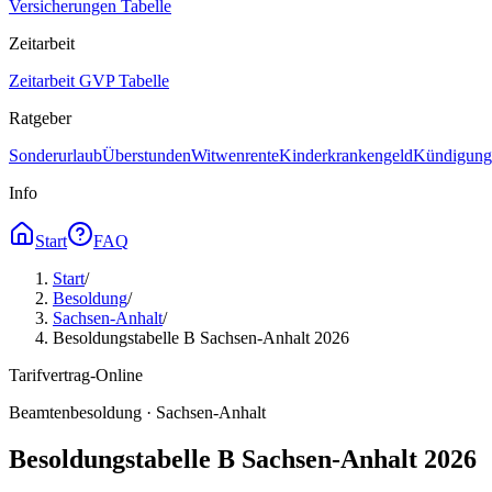
Versicherungen Tabelle
Zeitarbeit
Zeitarbeit GVP Tabelle
Ratgeber
Sonderurlaub
Überstunden
Witwenrente
Kinderkrankengeld
Kündigungs
Info
Start
FAQ
Start
/
Besoldung
/
Sachsen-Anhalt
/
Besoldungstabelle B Sachsen-Anhalt 2026
Tarifvertrag-Online
Beamtenbesoldung ·
Sachsen-Anhalt
Besoldungstabelle B Sachsen-Anhalt 2026