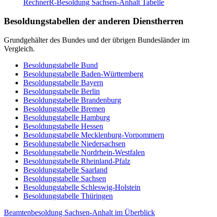
Rechner
R-Besoldung Sachsen-Anhalt
Tabelle
Besoldungstabellen der anderen Dienstherren
Grundgehälter des Bundes und der übrigen Bundesländer im
Vergleich.
Besoldungstabelle
Bund
Besoldungstabelle
Baden-Württemberg
Besoldungstabelle
Bayern
Besoldungstabelle
Berlin
Besoldungstabelle
Brandenburg
Besoldungstabelle
Bremen
Besoldungstabelle
Hamburg
Besoldungstabelle
Hessen
Besoldungstabelle
Mecklenburg-Vorpommern
Besoldungstabelle
Niedersachsen
Besoldungstabelle
Nordrhein-Westfalen
Besoldungstabelle
Rheinland-Pfalz
Besoldungstabelle
Saarland
Besoldungstabelle
Sachsen
Besoldungstabelle
Schleswig-Holstein
Besoldungstabelle
Thüringen
Beamtenbesoldung
Sachsen-Anhalt
im Überblick