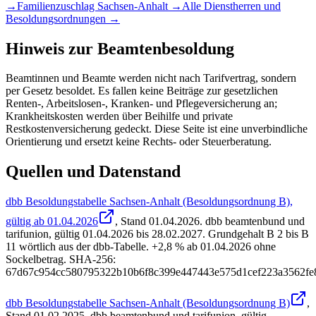
→
Familienzuschlag
Sachsen-Anhalt
→
Alle Dienstherren und
Besoldungsordnungen →
Hinweis zur Beamtenbesoldung
Beamtinnen und Beamte werden nicht nach Tarifvertrag, sondern
per Gesetz besoldet. Es fallen keine Beiträge zur gesetzlichen
Renten-, Arbeitslosen-, Kranken- und Pflegeversicherung an;
Krankheitskosten werden über Beihilfe und private
Restkostenversicherung gedeckt. Diese Seite ist eine unverbindliche
Orientierung und ersetzt keine Rechts- oder Steuerberatung.
Quellen und Datenstand
dbb Besoldungstabelle Sachsen-Anhalt (Besoldungsordnung B),
gültig ab 01.04.2026
, Stand
01.04.2026
.
dbb beamtenbund und
tarifunion
,
gültig 01.04.2026 bis 28.02.2027
.
Grundgehalt B 2 bis B
11 wörtlich aus der dbb-Tabelle. +2,8 % ab 01.04.2026 ohne
Sockelbetrag. SHA-256:
67d67c954cc580795322b10b6f8c399e447443e575d1cef223a3562fe8
dbb Besoldungstabelle Sachsen-Anhalt (Besoldungsordnung B)
,
Stand
01.02.2025
.
dbb beamtenbund und tarifunion
,
gültig