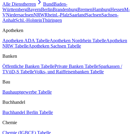
Alle Dienstherren
Bund
Baden-
Württemberg
Bayern
Berlin
Brandenburg
Bremen
Hamburg
Hessen
M-
V
Niedersachsen
NRW
Rheinl.-Pfalz
Saarland
Sachsen
Sachsen-
Anhalt
Schl.-Holstein
Thüringen
Apotheken
Apotheken ADA Tabelle
Apotheken Nordrhein Tabelle
Apotheken
NRW Tabelle
Apotheken Sachsen Tabelle
Banken
Öffentliche Banken Tabelle
Private Banken Tabelle
Sparkassen /
TVöD-S Tabelle
Volks- und Raiffeisenbanken Tabelle
Bau
Bauhauptgewerbe Tabelle
Buchhandel
Buchhandel Berlin Tabelle
Chemie
Chemie (IGBCE) Tabelle