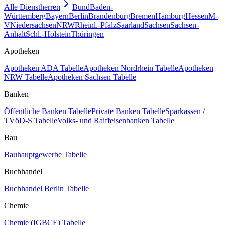
Alle Dienstherren
Bund
Baden-
Württemberg
Bayern
Berlin
Brandenburg
Bremen
Hamburg
Hessen
M-
V
Niedersachsen
NRW
Rheinl.-Pfalz
Saarland
Sachsen
Sachsen-
Anhalt
Schl.-Holstein
Thüringen
Apotheken
Apotheken ADA Tabelle
Apotheken Nordrhein Tabelle
Apotheken
NRW Tabelle
Apotheken Sachsen Tabelle
Banken
Öffentliche Banken Tabelle
Private Banken Tabelle
Sparkassen /
TVöD-S Tabelle
Volks- und Raiffeisenbanken Tabelle
Bau
Bauhauptgewerbe Tabelle
Buchhandel
Buchhandel Berlin Tabelle
Chemie
Chemie (IGBCE) Tabelle