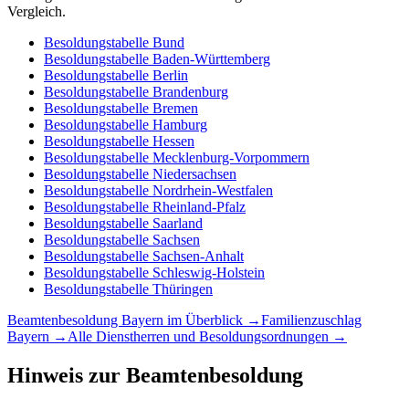
Vergleich.
Besoldungstabelle
Bund
Besoldungstabelle
Baden-Württemberg
Besoldungstabelle
Berlin
Besoldungstabelle
Brandenburg
Besoldungstabelle
Bremen
Besoldungstabelle
Hamburg
Besoldungstabelle
Hessen
Besoldungstabelle
Mecklenburg-Vorpommern
Besoldungstabelle
Niedersachsen
Besoldungstabelle
Nordrhein-Westfalen
Besoldungstabelle
Rheinland-Pfalz
Besoldungstabelle
Saarland
Besoldungstabelle
Sachsen
Besoldungstabelle
Sachsen-Anhalt
Besoldungstabelle
Schleswig-Holstein
Besoldungstabelle
Thüringen
Beamtenbesoldung
Bayern
im Überblick →
Familienzuschlag
Bayern
→
Alle Dienstherren und Besoldungsordnungen →
Hinweis zur Beamtenbesoldung