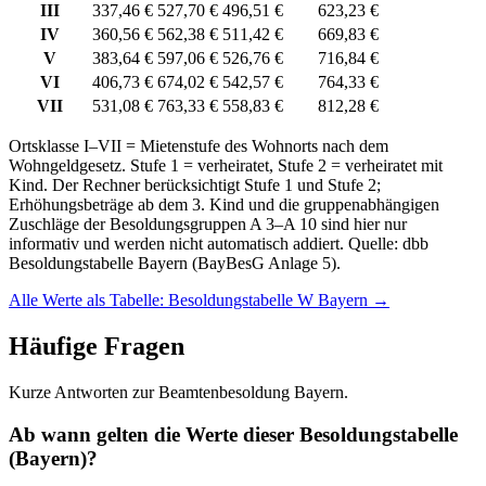
III
337,46 €
527,70 €
496,51 €
623,23 €
IV
360,56 €
562,38 €
511,42 €
669,83 €
V
383,64 €
597,06 €
526,76 €
716,84 €
VI
406,73 €
674,02 €
542,57 €
764,33 €
VII
531,08 €
763,33 €
558,83 €
812,28 €
Ortsklasse I–VII = Mietenstufe des Wohnorts nach dem
Wohngeldgesetz. Stufe 1 = verheiratet, Stufe 2 = verheiratet mit
Kind. Der Rechner berücksichtigt Stufe 1 und Stufe 2;
Erhöhungsbeträge ab dem 3. Kind und die gruppenabhängigen
Zuschläge der Besoldungsgruppen A 3–A 10 sind hier nur
informativ und werden nicht automatisch addiert. Quelle: dbb
Besoldungstabelle Bayern (BayBesG Anlage 5).
Alle Werte als Tabelle: Besoldungstabelle W Bayern
→
Häufige Fragen
Kurze Antworten zur Beamtenbesoldung Bayern.
Ab wann gelten die Werte dieser Besoldungstabelle
(Bayern)?