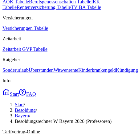
AOK Tabelle
Berufsgenossenschaften Tabelle
IKK
Tabelle
Rentenversicherung Tabelle
TV-BA Tabelle
Versicherungen
Versicherungen Tabelle
Zeitarbeit
Zeitarbeit GVP Tabelle
Ratgeber
Sonderurlaub
Überstunden
Witwenrente
Kinderkrankengeld
Kündigungs
Info
Start
FAQ
Start
/
Besoldung
/
Bayern
/
Besoldungsrechner W Bayern 2026 (Professoren)
Tarifvertrag-Online