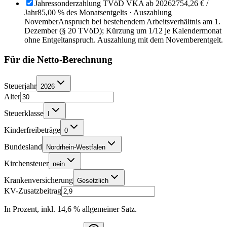
Jahressonderzahlung TVöD VKA ab 2026
2754,26 €
/
Jahr
85,00 % des Monatsentgelts · Auszahlung
November
Anspruch bei bestehendem Arbeitsverhältnis am 1.
Dezember (§ 20 TVöD); Kürzung um 1/12 je Kalendermonat
ohne Entgeltanspruch. Auszahlung mit dem Novemberentgelt.
Für die Netto-Berechnung
Steuerjahr
2026
Alter
Steuerklasse
I
Kinderfreibeträge
0
Bundesland
Nordrhein-Westfalen
Kirchensteuer
nein
Krankenversicherung
Gesetzlich
KV-Zusatzbeitrag
In Prozent, inkl. 14,6 % allgemeiner Satz.