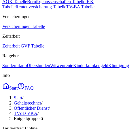
AOK Tabelle
Berufsgenossenschaften Tabelle
IKK
Tabelle
Rentenversicherung Tabelle
TV-BA Tabelle
Versicherungen
Versicherungen Tabelle
Zeitarbeit
Zeitarbeit GVP Tabelle
Ratgeber
Sonderurlaub
Überstunden
Witwenrente
Kinderkrankengeld
Kündigungs
Info
Start
FAQ
Start
/
Gehaltsrechner
/
Öffentlicher Dienst
/
TVöD VKA
/
Entgeltgruppe 6
Tarifvertrag-Online