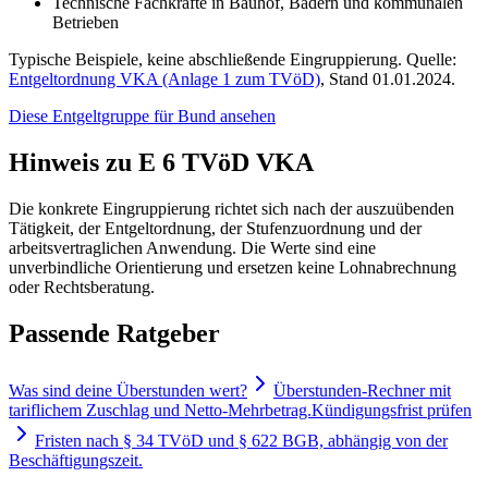
Technische Fachkräfte in Bauhof, Bädern und kommunalen
Betrieben
Typische Beispiele, keine abschließende Eingruppierung. Quelle:
Entgeltordnung VKA (Anlage 1 zum TVöD)
, Stand 01.01.2024.
Diese Entgeltgruppe für
Bund
ansehen
Hinweis zu E 6 TVöD VKA
Die konkrete Eingruppierung richtet sich nach der auszuübenden
Tätigkeit, der Entgeltordnung, der Stufenzuordnung und der
arbeitsvertraglichen Anwendung. Die Werte sind eine
unverbindliche Orientierung und ersetzen keine Lohnabrechnung
oder Rechtsberatung.
Passende Ratgeber
Was sind deine Überstunden wert?
Überstunden-Rechner mit
tariflichem Zuschlag und Netto-Mehrbetrag.
Kündigungsfrist prüfen
Fristen nach § 34 TVöD und § 622 BGB, abhängig von der
Beschäftigungszeit.