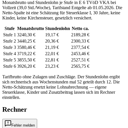
Monatsbrutto und Stundenlohn je Stufe in
E 6
TVöD VKA
bei
Vollzeit (
39,0 Std./Woche
), Tarifstand
Entgelte ab 01.05.2026
. Die
Netto-Spalte ist eine Schätzung für Steuerklasse
I
,
30
Jahre, keine
Kinder, keine Kirchensteuer, gesetzlich versichert.
Stufe
Monatsbrutto
Stundenlohn
Netto ca.
Stufe 1
3240,30 €
19,17 €
2189,28 €
Stufe 2
3440,25 €
20,36 €
2300,33 €
Stufe 3
3580,46 €
21,19 €
2377,54 €
Stufe 4
3719,22 €
22,01 €
2453,46 €
Stufe 5
3855,50 €
22,81 €
2527,51 €
Stufe 6
3926,20 €
23,23 €
2565,75 €
Tarifbrutto ohne Zulagen und Zuschläge. Der Stundenlohn ergibt
sich rechnerisch aus Wochenstunden mal 52 geteilt durch 12. Die
Netto-Schätzung ersetzt keine Lohnabrechnung — eigene
Steuerklasse, Kinder und Zusatzbeitrag lassen sich
im Rechner
einstellen.
Rechner
Fehler melden