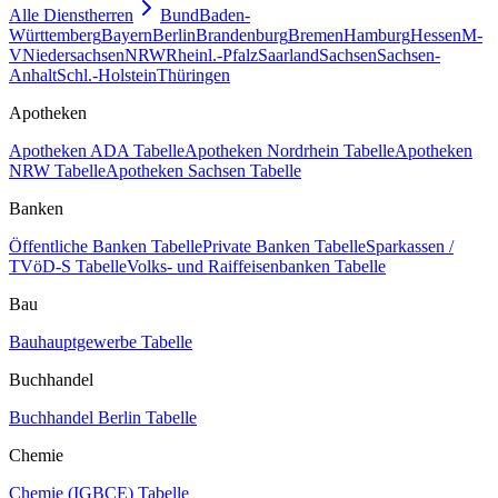
Alle Dienstherren
Bund
Baden-
Württemberg
Bayern
Berlin
Brandenburg
Bremen
Hamburg
Hessen
M-
V
Niedersachsen
NRW
Rheinl.-Pfalz
Saarland
Sachsen
Sachsen-
Anhalt
Schl.-Holstein
Thüringen
Apotheken
Apotheken ADA Tabelle
Apotheken Nordrhein Tabelle
Apotheken
NRW Tabelle
Apotheken Sachsen Tabelle
Banken
Öffentliche Banken Tabelle
Private Banken Tabelle
Sparkassen /
TVöD-S Tabelle
Volks- und Raiffeisenbanken Tabelle
Bau
Bauhauptgewerbe Tabelle
Buchhandel
Buchhandel Berlin Tabelle
Chemie
Chemie (IGBCE) Tabelle