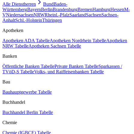
Alle Dienstherren
Bund
Baden-
Württemberg
Bayern
Berlin
Brandenburg
Bremen
Hamburg
Hessen
M-
V
Niedersachsen
NRW
Rheinl.-Pfalz
Saarland
Sachsen
Sachsen-
Anhalt
Schl.-Holstein
Thüringen
Apotheken
Apotheken ADA Tabelle
Apotheken Nordrhein Tabelle
Apotheken
NRW Tabelle
Apotheken Sachsen Tabelle
Banken
Öffentliche Banken Tabelle
Private Banken Tabelle
Sparkassen /
TVöD-S Tabelle
Volks- und Raiffeisenbanken Tabelle
Bau
Bauhauptgewerbe Tabelle
Buchhandel
Buchhandel Berlin Tabelle
Chemie
Chemie (IGBCE) Tabelle