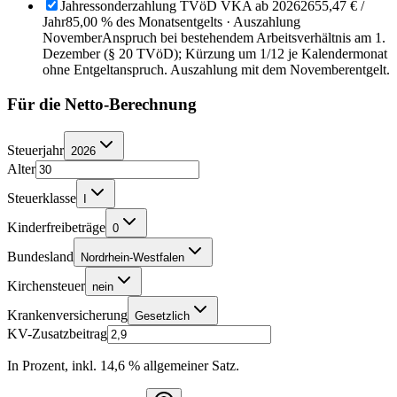
Jahressonderzahlung TVöD VKA ab 2026
2655,47 €
/
Jahr
85,00 % des Monatsentgelts · Auszahlung
November
Anspruch bei bestehendem Arbeitsverhältnis am 1.
Dezember (§ 20 TVöD); Kürzung um 1/12 je Kalendermonat
ohne Entgeltanspruch. Auszahlung mit dem Novemberentgelt.
Für die Netto-Berechnung
Steuerjahr
2026
Alter
Steuerklasse
I
Kinderfreibeträge
0
Bundesland
Nordrhein-Westfalen
Kirchensteuer
nein
Krankenversicherung
Gesetzlich
KV-Zusatzbeitrag
In Prozent, inkl. 14,6 % allgemeiner Satz.