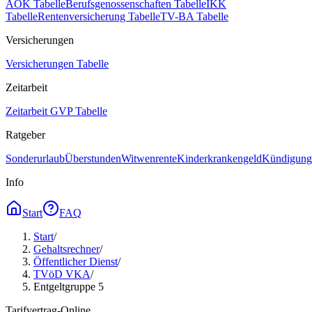
AOK Tabelle
Berufsgenossenschaften Tabelle
IKK
Tabelle
Rentenversicherung Tabelle
TV-BA Tabelle
Versicherungen
Versicherungen Tabelle
Zeitarbeit
Zeitarbeit GVP Tabelle
Ratgeber
Sonderurlaub
Überstunden
Witwenrente
Kinderkrankengeld
Kündigungs
Info
Start
FAQ
Start
/
Gehaltsrechner
/
Öffentlicher Dienst
/
TVöD VKA
/
Entgeltgruppe 5
Tarifvertrag-Online