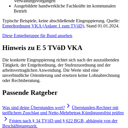
Verwaltungsvorgängen
Ausgebildete handwerkliche Fachkräfte im kommunalen
Betrieb
Typische Beispiele, keine abschließende Eingruppierung. Quelle:
Entgeltordnung VKA (Anlage 1 zum TVöD)
, Stand 01.01.2024.
Diese Entgeltgruppe für
Bund
ansehen
Hinweis zu E 5 TVöD VKA
Die konkrete Eingruppierung richtet sich nach der auszuübenden
Tätigkeit, der Entgeltordnung, der Stufenzuordnung und der
arbeitsvertraglichen Anwendung. Die Werte sind eine
unverbindliche Orientierung und ersetzen keine Lohnabrechnung
oder Rechtsberatung.
Passende Ratgeber
Was sind deine Überstunden wert?
Überstunden-Rechner mit
tariflichem Zuschlag und Netto-Mehrbetrag.
Kündigungsfrist prüfen
Fristen nach § 34 TVöD und § 622 BGB, abhängig von der
Beschäftigungszeit.