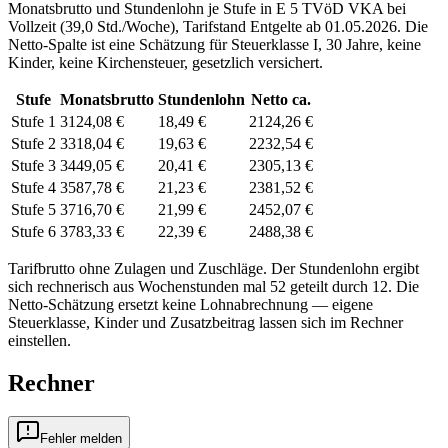
Monatsbrutto und Stundenlohn je Stufe in
E 5
TVöD VKA
bei
Vollzeit (
39,0 Std./Woche
), Tarifstand
Entgelte ab 01.05.2026
. Die
Netto-Spalte ist eine Schätzung für Steuerklasse
I
,
30
Jahre, keine
Kinder, keine Kirchensteuer, gesetzlich versichert.
Stufe
Monatsbrutto
Stundenlohn
Netto ca.
Stufe 1
3124,08 €
18,49 €
2124,26 €
Stufe 2
3318,04 €
19,63 €
2232,54 €
Stufe 3
3449,05 €
20,41 €
2305,13 €
Stufe 4
3587,78 €
21,23 €
2381,52 €
Stufe 5
3716,70 €
21,99 €
2452,07 €
Stufe 6
3783,33 €
22,39 €
2488,38 €
Tarifbrutto ohne Zulagen und Zuschläge. Der Stundenlohn ergibt
sich rechnerisch aus Wochenstunden mal 52 geteilt durch 12. Die
Netto-Schätzung ersetzt keine Lohnabrechnung — eigene
Steuerklasse, Kinder und Zusatzbeitrag lassen sich
im Rechner
einstellen.
Rechner
Fehler melden