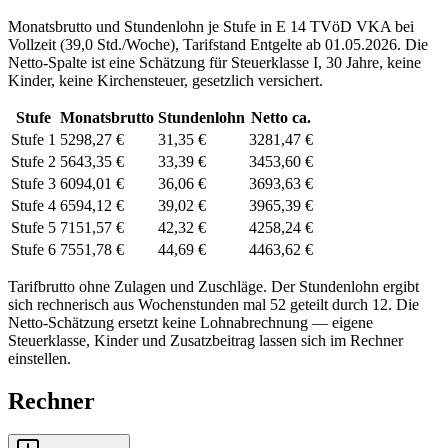
Monatsbrutto und Stundenlohn je Stufe in
E 14
TVöD VKA
bei
Vollzeit (
39,0 Std./Woche
), Tarifstand
Entgelte ab 01.05.2026
. Die
Netto-Spalte ist eine Schätzung für Steuerklasse
I
,
30
Jahre, keine
Kinder, keine Kirchensteuer, gesetzlich versichert.
Stufe
Monatsbrutto
Stundenlohn
Netto ca.
Stufe 1
5298,27 €
31,35 €
3281,47 €
Stufe 2
5643,35 €
33,39 €
3453,60 €
Stufe 3
6094,01 €
36,06 €
3693,63 €
Stufe 4
6594,12 €
39,02 €
3965,39 €
Stufe 5
7151,57 €
42,32 €
4258,24 €
Stufe 6
7551,78 €
44,69 €
4463,62 €
Tarifbrutto ohne Zulagen und Zuschläge. Der Stundenlohn ergibt
sich rechnerisch aus Wochenstunden mal 52 geteilt durch 12. Die
Netto-Schätzung ersetzt keine Lohnabrechnung — eigene
Steuerklasse, Kinder und Zusatzbeitrag lassen sich
im Rechner
einstellen.
Rechner