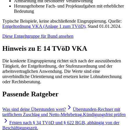
Amtsleitung mit besonderer Verantwortung
Herausgehobene Fach- und Projektaufgaben mit erheblicher
Bedeutung
Typische Beispiele, keine abschließende Eingruppierung. Quelle:
Entgeltordnung VKA (Anlage 1 zum TVöD)
, Stand 01.01.2024.
Diese Entgeltgruppe für
Bund
ansehen
Hinweis zu E 14 TVöD VKA
Die konkrete Eingruppierung richtet sich nach der auszuübenden
Tätigkeit, der Entgeltordnung, der Stufenzuordnung und der
arbeitsvertraglichen Anwendung. Die Werte sind eine
unverbindliche Orientierung und ersetzen keine Lohnabrechnung
oder Rechtsberatung.
Passende Ratgeber
Was sind deine Überstunden wert?
Überstunden-Rechner mit
tariflichem Zuschlag und Netto-Mehrbetrag.
Kündigungsfrist prüfen
Fristen nach § 34 TVöD und § 622 BGB, abhängig von der
Beschäftigungszeit.