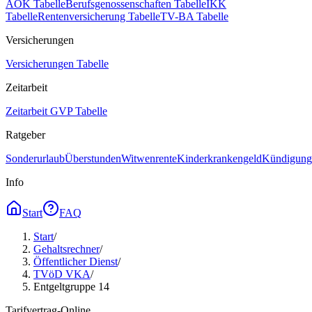
AOK Tabelle
Berufsgenossenschaften Tabelle
IKK
Tabelle
Rentenversicherung Tabelle
TV-BA Tabelle
Versicherungen
Versicherungen Tabelle
Zeitarbeit
Zeitarbeit GVP Tabelle
Ratgeber
Sonderurlaub
Überstunden
Witwenrente
Kinderkrankengeld
Kündigungs
Info
Start
FAQ
Start
/
Gehaltsrechner
/
Öffentlicher Dienst
/
TVöD VKA
/
Entgeltgruppe 14
Tarifvertrag-Online