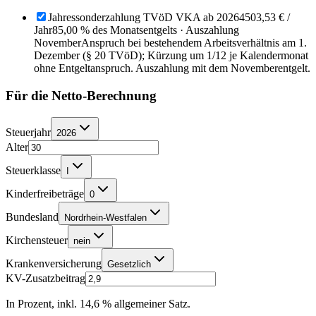
Jahressonderzahlung TVöD VKA ab 2026
4503,53 €
/
Jahr
85,00 % des Monatsentgelts · Auszahlung
November
Anspruch bei bestehendem Arbeitsverhältnis am 1.
Dezember (§ 20 TVöD); Kürzung um 1/12 je Kalendermonat
ohne Entgeltanspruch. Auszahlung mit dem Novemberentgelt.
Für die Netto-Berechnung
Steuerjahr
2026
Alter
Steuerklasse
I
Kinderfreibeträge
0
Bundesland
Nordrhein-Westfalen
Kirchensteuer
nein
Krankenversicherung
Gesetzlich
KV-Zusatzbeitrag
In Prozent, inkl. 14,6 % allgemeiner Satz.