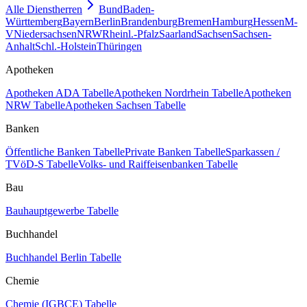
Alle Dienstherren
Bund
Baden-
Württemberg
Bayern
Berlin
Brandenburg
Bremen
Hamburg
Hessen
M-
V
Niedersachsen
NRW
Rheinl.-Pfalz
Saarland
Sachsen
Sachsen-
Anhalt
Schl.-Holstein
Thüringen
Apotheken
Apotheken ADA Tabelle
Apotheken Nordrhein Tabelle
Apotheken
NRW Tabelle
Apotheken Sachsen Tabelle
Banken
Öffentliche Banken Tabelle
Private Banken Tabelle
Sparkassen /
TVöD-S Tabelle
Volks- und Raiffeisenbanken Tabelle
Bau
Bauhauptgewerbe Tabelle
Buchhandel
Buchhandel Berlin Tabelle
Chemie
Chemie (IGBCE) Tabelle