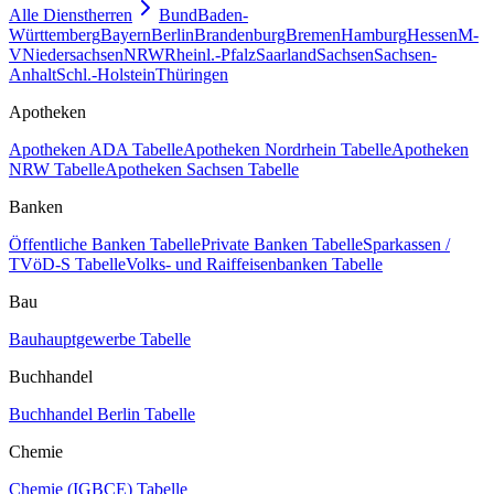
Alle Dienstherren
Bund
Baden-
Württemberg
Bayern
Berlin
Brandenburg
Bremen
Hamburg
Hessen
M-
V
Niedersachsen
NRW
Rheinl.-Pfalz
Saarland
Sachsen
Sachsen-
Anhalt
Schl.-Holstein
Thüringen
Apotheken
Apotheken ADA Tabelle
Apotheken Nordrhein Tabelle
Apotheken
NRW Tabelle
Apotheken Sachsen Tabelle
Banken
Öffentliche Banken Tabelle
Private Banken Tabelle
Sparkassen /
TVöD-S Tabelle
Volks- und Raiffeisenbanken Tabelle
Bau
Bauhauptgewerbe Tabelle
Buchhandel
Buchhandel Berlin Tabelle
Chemie
Chemie (IGBCE) Tabelle