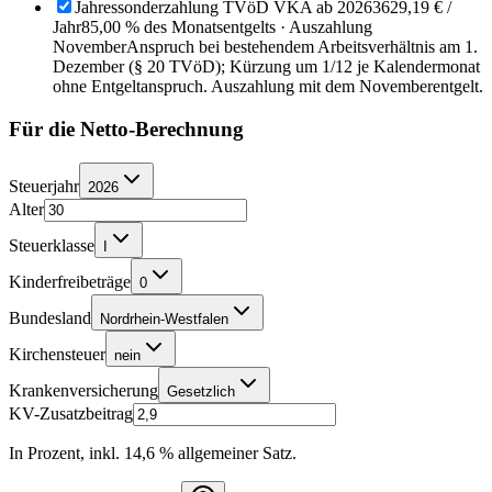
Jahressonderzahlung TVöD VKA ab 2026
3629,19 €
/
Jahr
85,00 % des Monatsentgelts · Auszahlung
November
Anspruch bei bestehendem Arbeitsverhältnis am 1.
Dezember (§ 20 TVöD); Kürzung um 1/12 je Kalendermonat
ohne Entgeltanspruch. Auszahlung mit dem Novemberentgelt.
Für die Netto-Berechnung
Steuerjahr
2026
Alter
Steuerklasse
I
Kinderfreibeträge
0
Bundesland
Nordrhein-Westfalen
Kirchensteuer
nein
Krankenversicherung
Gesetzlich
KV-Zusatzbeitrag
In Prozent, inkl. 14,6 % allgemeiner Satz.