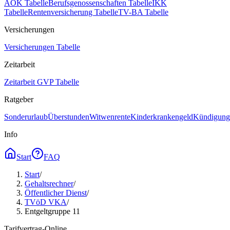
AOK Tabelle
Berufsgenossenschaften Tabelle
IKK
Tabelle
Rentenversicherung Tabelle
TV-BA Tabelle
Versicherungen
Versicherungen Tabelle
Zeitarbeit
Zeitarbeit GVP Tabelle
Ratgeber
Sonderurlaub
Überstunden
Witwenrente
Kinderkrankengeld
Kündigungs
Info
Start
FAQ
Start
/
Gehaltsrechner
/
Öffentlicher Dienst
/
TVöD VKA
/
Entgeltgruppe 11
Tarifvertrag-Online