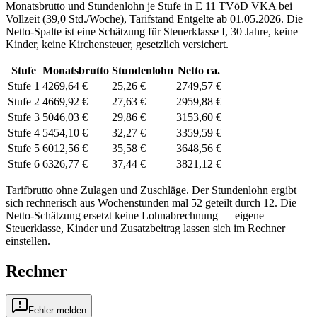
Monatsbrutto und Stundenlohn je Stufe in
E 11
TVöD VKA
bei
Vollzeit (
39,0 Std./Woche
), Tarifstand
Entgelte ab 01.05.2026
. Die
Netto-Spalte ist eine Schätzung für Steuerklasse
I
,
30
Jahre, keine
Kinder, keine Kirchensteuer, gesetzlich versichert.
Stufe
Monatsbrutto
Stundenlohn
Netto ca.
Stufe 1
4269,64 €
25,26 €
2749,57 €
Stufe 2
4669,92 €
27,63 €
2959,88 €
Stufe 3
5046,03 €
29,86 €
3153,60 €
Stufe 4
5454,10 €
32,27 €
3359,59 €
Stufe 5
6012,56 €
35,58 €
3648,56 €
Stufe 6
6326,77 €
37,44 €
3821,12 €
Tarifbrutto ohne Zulagen und Zuschläge. Der Stundenlohn ergibt
sich rechnerisch aus Wochenstunden mal 52 geteilt durch 12. Die
Netto-Schätzung ersetzt keine Lohnabrechnung — eigene
Steuerklasse, Kinder und Zusatzbeitrag lassen sich
im Rechner
einstellen.
Rechner
Fehler melden