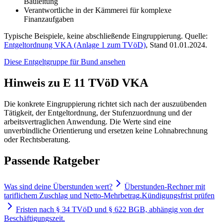
Bauleitung
Verantwortliche in der Kämmerei für komplexe
Finanzaufgaben
Typische Beispiele, keine abschließende Eingruppierung. Quelle:
Entgeltordnung VKA (Anlage 1 zum TVöD)
, Stand 01.01.2024.
Diese Entgeltgruppe für
Bund
ansehen
Hinweis zu E 11 TVöD VKA
Die konkrete Eingruppierung richtet sich nach der auszuübenden
Tätigkeit, der Entgeltordnung, der Stufenzuordnung und der
arbeitsvertraglichen Anwendung. Die Werte sind eine
unverbindliche Orientierung und ersetzen keine Lohnabrechnung
oder Rechtsberatung.
Passende Ratgeber
Was sind deine Überstunden wert?
Überstunden-Rechner mit
tariflichem Zuschlag und Netto-Mehrbetrag.
Kündigungsfrist prüfen
Fristen nach § 34 TVöD und § 622 BGB, abhängig von der
Beschäftigungszeit.