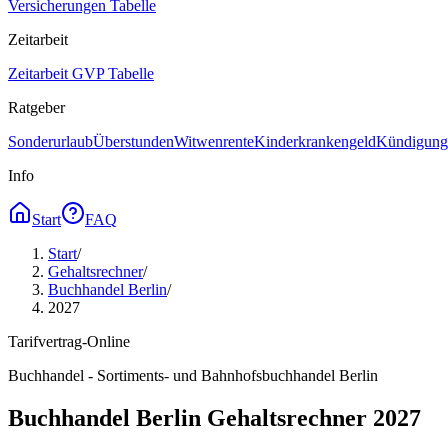
Versicherungen Tabelle
Zeitarbeit
Zeitarbeit GVP Tabelle
Ratgeber
Sonderurlaub
Überstunden
Witwenrente
Kinderkrankengeld
Kündigungs
Info
Start
FAQ
Start
/
Gehaltsrechner
/
Buchhandel Berlin
/
2027
Tarifvertrag-Online
Buchhandel - Sortiments- und Bahnhofsbuchhandel Berlin
Buchhandel Berlin Gehaltsrechner 2027