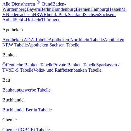
Alle Dienstherren
Bund
Baden-
Württemberg
Bayern
Berlin
Brandenburg
Bremen
Hamburg
Hessen
M-
V
Niedersachsen
NRW
Rheinl.-Pfalz
Saarland
Sachsen
Sachsen-
Anhalt
Schl.-Holstein
Thüringen
Apotheken
Apotheken ADA Tabelle
Apotheken Nordrhein Tabelle
Apotheken
NRW Tabelle
Apotheken Sachsen Tabelle
Banken
Öffentliche Banken Tabelle
Private Banken Tabelle
Sparkassen /
TVöD-S Tabelle
Volks- und Raiffeisenbanken Tabelle
Bau
Bauhauptgewerbe Tabelle
Buchhandel
Buchhandel Berlin Tabelle
Chemie
Chemie (IGBCE) Tabelle