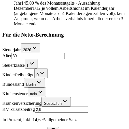
Jahr
145,00 % des Monatsentgelts · Auszahlung
Dezember
1/12 je vollem Arbeitsmonat im Kalenderjahr
(angefangene Monate ab 14 Kalendertagen zählen voll); kein
Anspruch, wenn das Arbeitsverhältnis innerhalb der ersten 3
Monate endet.
Für die Netto-Berechnung
Steuerjahr
2026
Alter
Steuerklasse
I
Kinderfreibeträge
0
Bundesland
Berlin
Kirchensteuer
nein
Krankenversicherung
Gesetzlich
KV-Zusatzbeitrag
In Prozent, inkl. 14,6 % allgemeiner Satz.