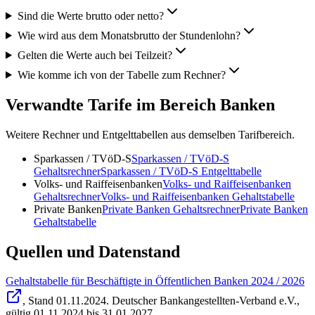
Sind die Werte brutto oder netto?
Wie wird aus dem Monatsbrutto der Stundenlohn?
Gelten die Werte auch bei Teilzeit?
Wie komme ich von der Tabelle zum Rechner?
Verwandte Tarife im Bereich Banken
Weitere Rechner und Entgelttabellen aus demselben Tarifbereich.
Sparkassen / TVöD-S
Sparkassen / TVöD-S
Gehaltsrechner
Sparkassen / TVöD-S
Entgelttabelle
Volks- und Raiffeisenbanken
Volks- und Raiffeisenbanken
Gehaltsrechner
Volks- und Raiffeisenbanken
Gehaltstabelle
Private Banken
Private Banken
Gehaltsrechner
Private Banken
Gehaltstabelle
Quellen und Datenstand
Gehaltstabelle für Beschäftigte in Öffentlichen Banken 2024 / 2026
, Stand
01.11.2024
.
Deutscher Bankangestellten-Verband e.V.
,
gültig 01.11.2024 bis 31.01.2027
.