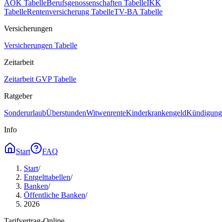
AOK Tabelle
Berufsgenossenschaften Tabelle
IKK
Tabelle
Rentenversicherung Tabelle
TV-BA Tabelle
Versicherungen
Versicherungen Tabelle
Zeitarbeit
Zeitarbeit GVP Tabelle
Ratgeber
Sonderurlaub
Überstunden
Witwenrente
Kinderkrankengeld
Kündigungs
Info
Start
FAQ
Start
/
Entgelttabellen
/
Banken
/
Öffentliche Banken
/
2026
Tarifvertrag-Online