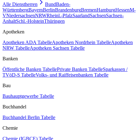
Alle Dienstherren
Bund
Baden-
Württemberg
Bayern
Berlin
Brandenburg
Bremen
Hamburg
Hessen
M-
V
Niedersachsen
NRW
Rheinl.-Pfalz
Saarland
Sachsen
Sachsen-
Anhalt
Schl.-Holstein
Thüringen
Apotheken
Apotheken ADA Tabelle
Apotheken Nordrhein Tabelle
Apotheken
NRW Tabelle
Apotheken Sachsen Tabelle
Banken
Öffentliche Banken Tabelle
Private Banken Tabelle
Sparkassen /
TVöD-S Tabelle
Volks- und Raiffeisenbanken Tabelle
Bau
Bauhauptgewerbe Tabelle
Buchhandel
Buchhandel Berlin Tabelle
Chemie
Chemie (IGBCE) Tabelle