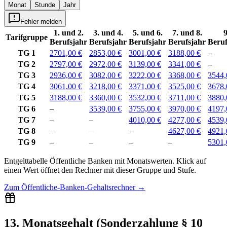
Monat
Stunde
Jahr
Fehler melden
1. und 2.
3. und 4.
5. und 6.
7. und 8.
9
Tarifgruppe
Berufsjahr
Berufsjahr
Berufsjahr
Berufsjahr
Beruf
TG 1
2701,00 €
2853,00 €
3001,00 €
3188,00 €
–
TG 2
2797,00 €
2972,00 €
3139,00 €
3341,00 €
–
TG 3
2936,00 €
3082,00 €
3222,00 €
3368,00 €
3544,
TG 4
3061,00 €
3218,00 €
3371,00 €
3525,00 €
3678,
TG 5
3188,00 €
3360,00 €
3532,00 €
3711,00 €
3880,
TG 6
–
3539,00 €
3755,00 €
3970,00 €
4197,
TG 7
–
–
4010,00 €
4277,00 €
4539,
TG 8
–
–
–
4627,00 €
4921,
TG 9
–
–
–
–
5301,
Entgelttabelle
Öffentliche Banken
mit
Monatswerten
.
Klick auf
einen Wert öffnet den Rechner mit dieser Gruppe und Stufe.
Zum
Öffentliche-Banken-Gehaltsrechner
→
13. Monatsgehalt (Sonderzahlung § 10