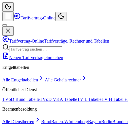
Tarifvertrag-Online
Tarifvertrag-Online
Tarifverträge, Rechner und Tabellen
Neuen Tarifvertrag einreichen
Entgelttabellen
Alle Entgelttabellen
Alle Gehaltsrechner
Öffentlicher Dienst
TVöD Bund Tabelle
TVöD VKA Tabelle
TV-L Tabelle
TV-H Tabelle
Beamtenbesoldung
Alle Dienstherren
Bund
Baden-Württemberg
Bayern
Berlin
Branden