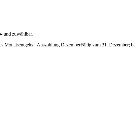
b- und zuwählbar.
es Monatsentgelts · Auszahlung Dezember
Fällig zum 31. Dezember; be