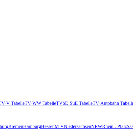
TV-V Tabelle
TV-WW Tabelle
TVöD SuE Tabelle
TV-Autobahn Tabell
burg
Bremen
Hamburg
Hessen
M-V
Niedersachsen
NRW
Rheinl.-Pfalz
Saa