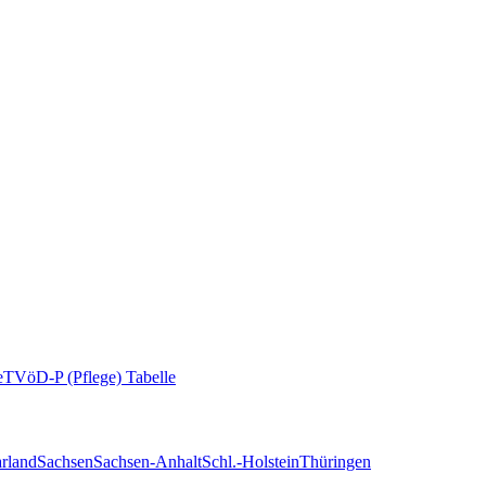
e
TVöD-P (Pflege) Tabelle
rland
Sachsen
Sachsen-Anhalt
Schl.-Holstein
Thüringen