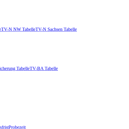
e
TV-N NW Tabelle
TV-N Sachsen Tabelle
icherung Tabelle
TV-BA Tabelle
frist
Probezeit