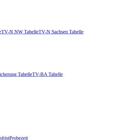
e
TV-N NW Tabelle
TV-N Sachsen Tabelle
icherung Tabelle
TV-BA Tabelle
frist
Probezeit