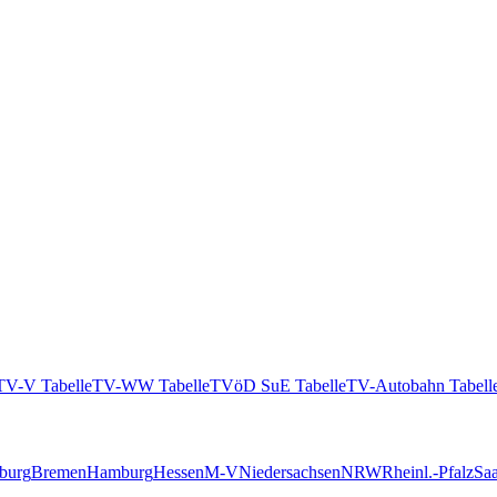
TV-V Tabelle
TV-WW Tabelle
TVöD SuE Tabelle
TV-Autobahn Tabell
burg
Bremen
Hamburg
Hessen
M-V
Niedersachsen
NRW
Rheinl.-Pfalz
Saa