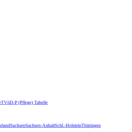
e
TVöD-P (Pflege) Tabelle
rland
Sachsen
Sachsen-Anhalt
Schl.-Holstein
Thüringen