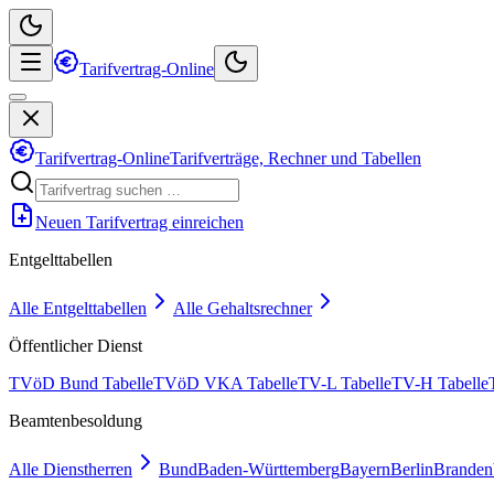
Tarifvertrag-Online
Tarifvertrag-Online
Tarifverträge, Rechner und Tabellen
Neuen Tarifvertrag einreichen
Entgelttabellen
Alle Entgelttabellen
Alle Gehaltsrechner
Öffentlicher Dienst
TVöD Bund Tabelle
TVöD VKA Tabelle
TV-L Tabelle
TV-H Tabelle
Beamtenbesoldung
Alle Dienstherren
Bund
Baden-Württemberg
Bayern
Berlin
Branden