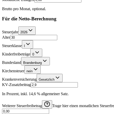
Brutto pro Monat, optional.
Für die Netto-Berechnung
Steuerjahr
2026
Alter
Steuerklasse
I
Kinderfreibeträge
0
Bundesland
Brandenburg
Kirchensteuer
nein
Krankenversicherung
Gesetzlich
KV-Zusatzbeitrag
In Prozent, inkl. 14,6 % allgemeiner Satz.
Weiterer Steuerfreibetrag
Trage hier einen monatlichen Steuerfre