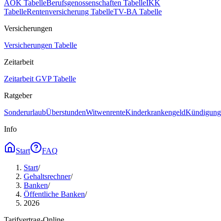
AOK Tabelle
Berufsgenossenschaften Tabelle
IKK
Tabelle
Rentenversicherung Tabelle
TV-BA Tabelle
Versicherungen
Versicherungen Tabelle
Zeitarbeit
Zeitarbeit GVP Tabelle
Ratgeber
Sonderurlaub
Überstunden
Witwenrente
Kinderkrankengeld
Kündigungs
Info
Start
FAQ
Start
/
Gehaltsrechner
/
Banken
/
Öffentliche Banken
/
2026
Tarifvertrag-Online