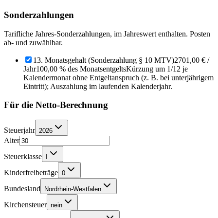
Sonderzahlungen
Tarifliche Jahres-Sonderzahlungen, im Jahreswert enthalten. Posten
ab- und zuwählbar.
13. Monatsgehalt (Sonderzahlung § 10 MTV)
2701,00 €
/
Jahr
100,00 % des Monatsentgelts
Kürzung um 1/12 je
Kalendermonat ohne Entgeltanspruch (z. B. bei unterjährigem
Eintritt); Auszahlung im laufenden Kalenderjahr.
Für die Netto-Berechnung
Steuerjahr
2026
Alter
Steuerklasse
I
Kinderfreibeträge
0
Bundesland
Nordrhein-Westfalen
Kirchensteuer
nein