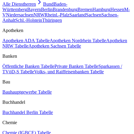
Alle Dienstherren
Bund
Baden-
Württemberg
Bayern
Berlin
Brandenburg
Bremen
Hamburg
Hessen
M-
V
Niedersachsen
NRW
Rheinl.-Pfalz
Saarland
Sachsen
Sachsen-
Anhalt
Schl.-Holstein
Thüringen
Apotheken
Apotheken ADA Tabelle
Apotheken Nordrhein Tabelle
Apotheken
NRW Tabelle
Apotheken Sachsen Tabelle
Banken
Öffentliche Banken Tabelle
Private Banken Tabelle
Sparkassen /
TVöD-S Tabelle
Volks- und Raiffeisenbanken Tabelle
Bau
Bauhauptgewerbe Tabelle
Buchhandel
Buchhandel Berlin Tabelle
Chemie
Chemie (IGBCE) Tabelle