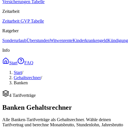
Versicherungen Tabelle
Zeitarbeit
Zeitarbeit GVP Tabelle
Ratgeber
Sonderurlaub
Überstunden
Witwenrente
Kinderkrankengeld
Kündigungs
Info
Start
FAQ
Start
/
Gehaltsrechner
/
Banken
4
Tarifverträge
Banken Gehaltsrechner
Alle Banken-Tarifverträge als Gehaltsrechner. Wähle deinen
Tarifvertrag und berechne Monatsbrutto, Stundenlohn, Jahresbrutto