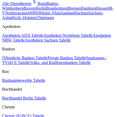
Alle Dienstherren
Bund
Baden-
Württemberg
Bayern
Berlin
Brandenburg
Bremen
Hamburg
Hessen
M-
V
Niedersachsen
NRW
Rheinl.-Pfalz
Saarland
Sachsen
Sachsen-
Anhalt
Schl.-Holstein
Thüringen
Apotheken
Apotheken ADA Tabelle
Apotheken Nordrhein Tabelle
Apotheken
NRW Tabelle
Apotheken Sachsen Tabelle
Banken
Öffentliche Banken Tabelle
Private Banken Tabelle
Sparkassen /
TVöD-S Tabelle
Volks- und Raiffeisenbanken Tabelle
Bau
Bauhauptgewerbe Tabelle
Buchhandel
Buchhandel Berlin Tabelle
Chemie
Chemie (IGBCE) Tabelle