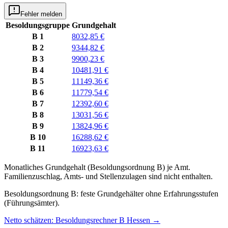
Fehler melden
Besoldungsgruppe
Grundgehalt
B 1
8032,85 €
B 2
9344,82 €
B 3
9900,23 €
B 4
10481,91 €
B 5
11149,36 €
B 6
11779,54 €
B 7
12392,60 €
B 8
13031,56 €
B 9
13824,96 €
B 10
16288,62 €
B 11
16923,63 €
Monatliches Grundgehalt (Besoldungsordnung
B
) je
Amt
.
Familienzuschlag, Amts- und Stellenzulagen sind nicht enthalten.
Besoldungsordnung B: feste Grundgehälter ohne Erfahrungsstufen
(Führungsämter).
Netto schätzen: Besoldungsrechner B Hessen
→