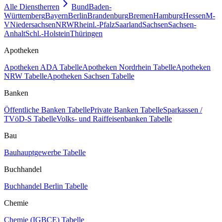
Alle Dienstherren
Bund
Baden-
Württemberg
Bayern
Berlin
Brandenburg
Bremen
Hamburg
Hessen
M-
V
Niedersachsen
NRW
Rheinl.-Pfalz
Saarland
Sachsen
Sachsen-
Anhalt
Schl.-Holstein
Thüringen
Apotheken
Apotheken ADA Tabelle
Apotheken Nordrhein Tabelle
Apotheken
NRW Tabelle
Apotheken Sachsen Tabelle
Banken
Öffentliche Banken Tabelle
Private Banken Tabelle
Sparkassen /
TVöD-S Tabelle
Volks- und Raiffeisenbanken Tabelle
Bau
Bauhauptgewerbe Tabelle
Buchhandel
Buchhandel Berlin Tabelle
Chemie
Chemie (IGBCE) Tabelle