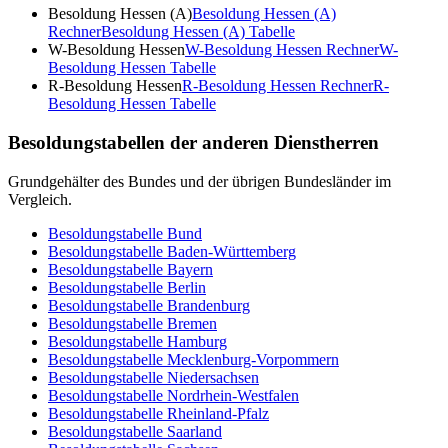
Besoldung Hessen (A)
Besoldung Hessen (A)
Rechner
Besoldung Hessen (A)
Tabelle
W-Besoldung Hessen
W-Besoldung Hessen
Rechner
W-
Besoldung Hessen
Tabelle
R-Besoldung Hessen
R-Besoldung Hessen
Rechner
R-
Besoldung Hessen
Tabelle
Besoldungstabellen der anderen Dienstherren
Grundgehälter des Bundes und der übrigen Bundesländer im
Vergleich.
Besoldungstabelle
Bund
Besoldungstabelle
Baden-Württemberg
Besoldungstabelle
Bayern
Besoldungstabelle
Berlin
Besoldungstabelle
Brandenburg
Besoldungstabelle
Bremen
Besoldungstabelle
Hamburg
Besoldungstabelle
Mecklenburg-Vorpommern
Besoldungstabelle
Niedersachsen
Besoldungstabelle
Nordrhein-Westfalen
Besoldungstabelle
Rheinland-Pfalz
Besoldungstabelle
Saarland