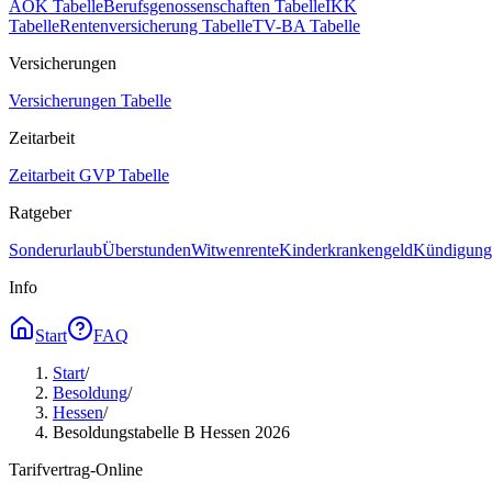
AOK Tabelle
Berufsgenossenschaften Tabelle
IKK
Tabelle
Rentenversicherung Tabelle
TV-BA Tabelle
Versicherungen
Versicherungen Tabelle
Zeitarbeit
Zeitarbeit GVP Tabelle
Ratgeber
Sonderurlaub
Überstunden
Witwenrente
Kinderkrankengeld
Kündigungs
Info
Start
FAQ
Start
/
Besoldung
/
Hessen
/
Besoldungstabelle B Hessen 2026
Tarifvertrag-Online