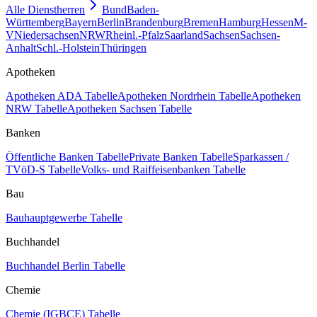
Alle Dienstherren
Bund
Baden-
Württemberg
Bayern
Berlin
Brandenburg
Bremen
Hamburg
Hessen
M-
V
Niedersachsen
NRW
Rheinl.-Pfalz
Saarland
Sachsen
Sachsen-
Anhalt
Schl.-Holstein
Thüringen
Apotheken
Apotheken ADA Tabelle
Apotheken Nordrhein Tabelle
Apotheken
NRW Tabelle
Apotheken Sachsen Tabelle
Banken
Öffentliche Banken Tabelle
Private Banken Tabelle
Sparkassen /
TVöD-S Tabelle
Volks- und Raiffeisenbanken Tabelle
Bau
Bauhauptgewerbe Tabelle
Buchhandel
Buchhandel Berlin Tabelle
Chemie
Chemie (IGBCE) Tabelle