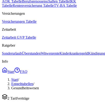
AOK Tabelle
Berufsgenossenschaften Tabelle
IKK
Tabelle
Rentenversicherung Tabelle
TV-BA Tabelle
Versicherungen
Versicherungen Tabelle
Zeitarbeit
Zeitarbeit GVP Tabelle
Ratgeber
Sonderurlaub
Überstunden
Witwenrente
Kinderkrankengeld
Kündigungs
Info
Start
FAQ
Start
/
Entgelttabellen
/
Gesundheitswesen
2
Tarifverträge