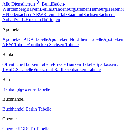
Alle Dienstherren
Bund
Baden-
Württemberg
Bayern
Berlin
Brandenburg
Bremen
Hamburg
Hessen
M-
V
Niedersachsen
NRW
Rheinl.-Pfalz
Saarland
Sachsen
Sachsen-
Anhalt
Schl.-Holstein
Thüringen
Apotheken
Apotheken ADA Tabelle
Apotheken Nordrhein Tabelle
Apotheken
NRW Tabelle
Apotheken Sachsen Tabelle
Banken
Öffentliche Banken Tabelle
Private Banken Tabelle
Sparkassen /
TVöD-S Tabelle
Volks- und Raiffeisenbanken Tabelle
Bau
Bauhauptgewerbe Tabelle
Buchhandel
Buchhandel Berlin Tabelle
Chemie
Chemie (IGBCE) Tabelle