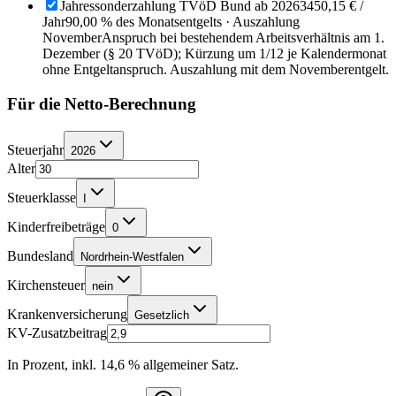
Jahressonderzahlung TVöD Bund ab 2026
3450,15 €
/
Jahr
90,00 % des Monatsentgelts · Auszahlung
November
Anspruch bei bestehendem Arbeitsverhältnis am 1.
Dezember (§ 20 TVöD); Kürzung um 1/12 je Kalendermonat
ohne Entgeltanspruch. Auszahlung mit dem Novemberentgelt.
Für die Netto-Berechnung
Steuerjahr
2026
Alter
Steuerklasse
I
Kinderfreibeträge
0
Bundesland
Nordrhein-Westfalen
Kirchensteuer
nein
Krankenversicherung
Gesetzlich
KV-Zusatzbeitrag
In Prozent, inkl. 14,6 % allgemeiner Satz.