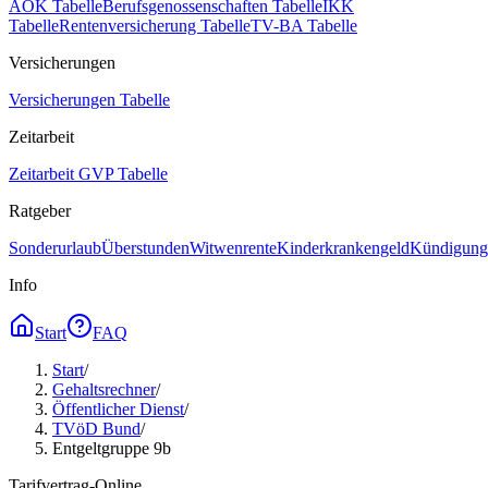
AOK Tabelle
Berufsgenossenschaften Tabelle
IKK
Tabelle
Rentenversicherung Tabelle
TV-BA Tabelle
Versicherungen
Versicherungen Tabelle
Zeitarbeit
Zeitarbeit GVP Tabelle
Ratgeber
Sonderurlaub
Überstunden
Witwenrente
Kinderkrankengeld
Kündigungs
Info
Start
FAQ
Start
/
Gehaltsrechner
/
Öffentlicher Dienst
/
TVöD Bund
/
Entgeltgruppe 9b
Tarifvertrag-Online