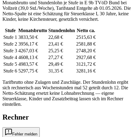
Monatsbrutto und Stundenlohn je Stufe in
E 9b
TVöD Bund
bei
Vollzeit (
39,0 Std./Woche
), Tarifstand
Entgelte ab 01.05.2026
. Die
Netto-Spalte ist eine Schätzung für Steuerklasse
I
,
30
Jahre, keine
Kinder, keine Kirchensteuer, gesetzlich versichert.
Stufe
Monatsbrutto
Stundenlohn
Netto ca.
Stufe 1
3833,50 €
22,68 €
2515,63 €
Stufe 2
3956,17 €
23,41 €
2581,88 €
Stufe 3
4267,03 €
25,25 €
2748,20 €
Stufe 4
4608,13 €
27,27 €
2927,68 €
Stufe 5
4983,57 €
29,49 €
3121,72 €
Stufe 6
5297,75 €
31,35 €
3281,16 €
Tarifbrutto ohne Zulagen und Zuschläge. Der Stundenlohn ergibt
sich rechnerisch aus Wochenstunden mal 52 geteilt durch 12. Die
Netto-Schätzung ersetzt keine Lohnabrechnung — eigene
Steuerklasse, Kinder und Zusatzbeitrag lassen sich
im Rechner
einstellen.
Rechner
Fehler melden