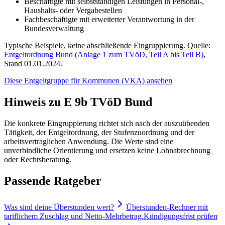
Beschäftigte mit selbstständigen Leistungen in Personal-,
Haushalts- oder Vergabestellen
Fachbeschäftigte mit erweiterter Verantwortung in der
Bundesverwaltung
Typische Beispiele, keine abschließende Eingruppierung. Quelle:
Entgeltordnung Bund (Anlage 1 zum TVöD, Teil A bis Teil B)
,
Stand 01.01.2024.
Diese Entgeltgruppe für
Kommunen (VKA)
ansehen
Hinweis zu E 9b TVöD Bund
Die konkrete Eingruppierung richtet sich nach der auszuübenden
Tätigkeit, der Entgeltordnung, der Stufenzuordnung und der
arbeitsvertraglichen Anwendung. Die Werte sind eine
unverbindliche Orientierung und ersetzen keine Lohnabrechnung
oder Rechtsberatung.
Passende Ratgeber
Was sind deine Überstunden wert?
Überstunden-Rechner mit
tariflichem Zuschlag und Netto-Mehrbetrag.
Kündigungsfrist prüfen