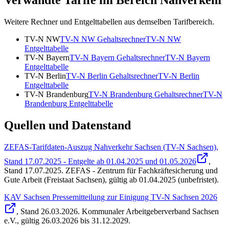
Weitere Rechner und Entgelttabellen aus demselben Tarifbereich.
TV-N NW
TV-N NW
Gehaltsrechner
TV-N NW
Entgelttabelle
TV-N Bayern
TV-N Bayern
Gehaltsrechner
TV-N Bayern
Entgelttabelle
TV-N Berlin
TV-N Berlin
Gehaltsrechner
TV-N Berlin
Entgelttabelle
TV-N Brandenburg
TV-N Brandenburg
Gehaltsrechner
TV-N
Brandenburg
Entgelttabelle
Quellen und Datenstand
ZEFAS-Tarifdaten-Auszug Nahverkehr Sachsen (TV-N Sachsen),
Stand 17.07.2025 - Entgelte ab 01.04.2025 und 01.05.2026
,
Stand
17.07.2025
.
ZEFAS - Zentrum für Fachkräftesicherung und
Gute Arbeit (Freistaat Sachsen)
,
gültig ab 01.04.2025 (unbefristet)
.
KAV Sachsen Pressemitteilung zur Einigung TV-N Sachsen 2026
, Stand
26.03.2026
.
Kommunaler Arbeitgeberverband Sachsen
e.V.
,
gültig 26.03.2026 bis 31.12.2029
.