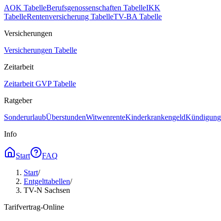
AOK Tabelle
Berufsgenossenschaften Tabelle
IKK
Tabelle
Rentenversicherung Tabelle
TV-BA Tabelle
Versicherungen
Versicherungen Tabelle
Zeitarbeit
Zeitarbeit GVP Tabelle
Ratgeber
Sonderurlaub
Überstunden
Witwenrente
Kinderkrankengeld
Kündigungs
Info
Start
FAQ
Start
/
Entgelttabellen
/
TV-N Sachsen
Tarifvertrag-Online