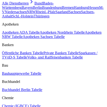
Alle Dienstherren
Bund
Baden-
Württemberg
Bayern
Berlin
Brandenburg
Bremen
Hamburg
Hessen
M-
V
Niedersachsen
NRW
Rheinl.-Pfalz
Saarland
Sachsen
Sachsen-
Anhalt
Schl.-Holstein
Thüringen
Apotheken
Apotheken ADA Tabelle
Apotheken Nordrhein Tabelle
Apotheken
NRW Tabelle
Apotheken Sachsen Tabelle
Banken
Öffentliche Banken Tabelle
Private Banken Tabelle
Sparkassen /
TVöD-S Tabelle
Volks- und Raiffeisenbanken Tabelle
Bau
Bauhauptgewerbe Tabelle
Buchhandel
Buchhandel Berlin Tabelle
Chemie
Chemie (IGBCE) Tabelle