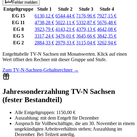
Fehler melden
Entgeltgruppe
Stufe 1
Stufe 2
Stufe 3
Stufe 4
EG 15
6130,12 €
6544,44 €
7176,96 €
7927,15 €
EG 11
4738,28 €
5022,11 €
5332,87 €
5676,48 €
EG 8
3923,79 €
4143,21 €
4379,13 €
4642,08 €
EG 5
3317,24 €
3476,01 €
3645,66 €
3842,35 €
EG 2
2884,33 €
2979,33 €
3115,04 €
3262,94 €
Entgelttabelle
TV-N Sachsen
mit
Monatswerten
.
Klick auf einen
Wert öffnet den Rechner mit dieser Gruppe und Stufe.
Zum
TV-N-Sachsen-Gehaltsrechner
→
Jahressonderzahlung TV-N Sachsen
(fester Bestandteil)
Alle Entgeltgruppen
:
1150,00 €
Auszahlung:
mit dem Entgelt für
Dezember
Anspruch für Vollbeschäftigte, die am 30. November in einem
ungekündigten Arbeitsverhältnis stehen; Auszahlung im
Dezember. Bei Teilzeit anteilig.