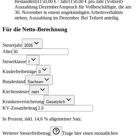
Bestandteil)
1150,00 €
/ Jahr
1150,00 € pro Jahr (Vollzeit) ·
Auszahlung Dezember
Anspruch für Vollbeschäftigte, die am
30. November in einem ungekündigten Arbeitsverhältnis
stehen; Auszahlung im Dezember. Bei Teilzeit anteilig.
Für die Netto-Berechnung
Steuerjahr
2026
Alter
Steuerklasse
I
Kinderfreibeträge
0
Bundesland
Sachsen
Kirchensteuer
nein
Krankenversicherung
Gesetzlich
KV-Zusatzbeitrag
In Prozent, inkl. 14,6 % allgemeiner Satz.
Weiterer Steuerfreibetrag
Trage hier einen monatlichen