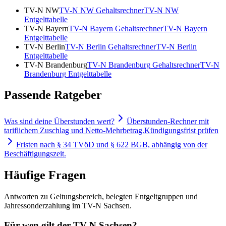
TV-N NW
TV-N NW
Gehaltsrechner
TV-N NW
Entgelttabelle
TV-N Bayern
TV-N Bayern
Gehaltsrechner
TV-N Bayern
Entgelttabelle
TV-N Berlin
TV-N Berlin
Gehaltsrechner
TV-N Berlin
Entgelttabelle
TV-N Brandenburg
TV-N Brandenburg
Gehaltsrechner
TV-N
Brandenburg
Entgelttabelle
Passende Ratgeber
Was sind deine Überstunden wert?
Überstunden-Rechner mit
tariflichem Zuschlag und Netto-Mehrbetrag.
Kündigungsfrist prüfen
Fristen nach § 34 TVöD und § 622 BGB, abhängig von der
Beschäftigungszeit.
Häufige Fragen
Antworten zu Geltungsbereich, belegten Entgeltgruppen und
Jahressonderzahlung im TV-N Sachsen.
Für wen gilt der TV-N Sachsen?