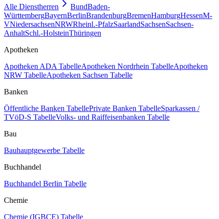
Alle Dienstherren
Bund
Baden-
Württemberg
Bayern
Berlin
Brandenburg
Bremen
Hamburg
Hessen
M-
V
Niedersachsen
NRW
Rheinl.-Pfalz
Saarland
Sachsen
Sachsen-
Anhalt
Schl.-Holstein
Thüringen
Apotheken
Apotheken ADA Tabelle
Apotheken Nordrhein Tabelle
Apotheken
NRW Tabelle
Apotheken Sachsen Tabelle
Banken
Öffentliche Banken Tabelle
Private Banken Tabelle
Sparkassen /
TVöD-S Tabelle
Volks- und Raiffeisenbanken Tabelle
Bau
Bauhauptgewerbe Tabelle
Buchhandel
Buchhandel Berlin Tabelle
Chemie
Chemie (IGBCE) Tabelle