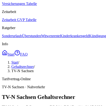
Versicherungen Tabelle
Zeitarbeit
Zeitarbeit GVP Tabelle
Ratgeber
Sonderurlaub
Überstunden
Witwenrente
Kinderkrankengeld
Kündigungs
Info
Start
FAQ
Start
/
Gehaltsrechner
/
TV-N Sachsen
Tarifvertrag-Online
TV-N Sachsen · Nahverkehr
TV-N Sachsen Gehaltsrechner