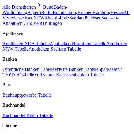
Alle Dienstherren
Bund
Baden-
Württemberg
Bayern
Berlin
Brandenburg
Bremen
Hamburg
Hessen
M-
V
Niedersachsen
NRW
Rheinl.-Pfalz
Saarland
Sachsen
Sachsen-
Anhalt
Schl.-Holstein
Thüringen
Apotheken
Apotheken ADA Tabelle
Apotheken Nordrhein Tabelle
Apotheken
NRW Tabelle
Apotheken Sachsen Tabelle
Banken
Öffentliche Banken Tabelle
Private Banken Tabelle
Sparkassen /
TVöD-S Tabelle
Volks- und Raiffeisenbanken Tabelle
Bau
Bauhauptgewerbe Tabelle
Buchhandel
Buchhandel Berlin Tabelle
Chemie