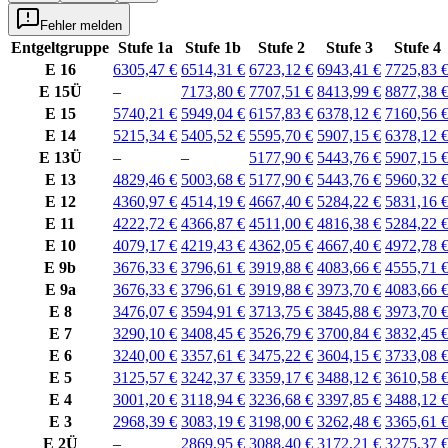
Fehler melden
Entgeltgruppe
Stufe 1a
Stufe 1b
Stufe 2
Stufe 3
Stufe 4
E 16
6305,47 €
6514,31 €
6723,12 €
6943,41 €
7725,83 
E 15Ü
–
7173,80 €
7707,51 €
8413,99 €
8877,38 
E 15
5740,21 €
5949,04 €
6157,83 €
6378,12 €
7160,56 
E 14
5215,34 €
5405,52 €
5595,70 €
5907,15 €
6378,12 
E 13Ü
–
–
5177,90 €
5443,76 €
5907,15 
E 13
4829,46 €
5003,68 €
5177,90 €
5443,76 €
5960,32 
E 12
4360,97 €
4514,19 €
4667,40 €
5284,22 €
5831,16 
E 11
4222,72 €
4366,87 €
4511,00 €
4816,38 €
5284,22 
E 10
4079,17 €
4219,43 €
4362,05 €
4667,40 €
4972,78 
E 9b
3676,33 €
3796,61 €
3919,88 €
4083,66 €
4555,71 
E 9a
3676,33 €
3796,61 €
3919,88 €
3973,70 €
4083,66 
E 8
3476,07 €
3594,91 €
3713,75 €
3845,88 €
3973,70 
E 7
3290,10 €
3408,45 €
3526,79 €
3700,84 €
3832,45 
E 6
3240,00 €
3357,61 €
3475,22 €
3604,15 €
3733,08 
E 5
3125,57 €
3242,37 €
3359,17 €
3488,12 €
3610,58 
E 4
3001,20 €
3118,94 €
3236,68 €
3397,85 €
3488,12 
E 3
2968,39 €
3083,19 €
3198,00 €
3262,48 €
3365,61 
E 2Ü
–
2869,95 €
3088,40 €
3172,21 €
3275,37 