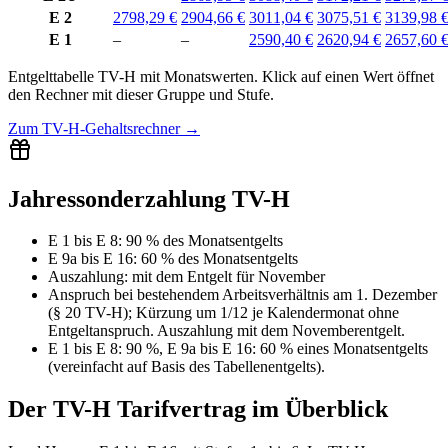
E 2
2798,29 €
2904,66 €
3011,04 €
3075,51 €
3139,98 
E 1
–
–
2590,40 €
2620,94 €
2657,60 
Entgelttabelle
TV-H
mit
Monatswerten
.
Klick auf einen Wert öffnet
den Rechner mit dieser Gruppe und Stufe.
Zum
TV-H-Gehaltsrechner
→
Jahressonderzahlung TV-H
E 1 bis E 8
:
90 % des Monatsentgelts
E 9a bis E 16
:
60 % des Monatsentgelts
Auszahlung:
mit dem Entgelt für
November
Anspruch bei bestehendem Arbeitsverhältnis am 1. Dezember
(§ 20 TV-H); Kürzung um 1/12 je Kalendermonat ohne
Entgeltanspruch. Auszahlung mit dem Novemberentgelt.
E 1 bis E 8: 90 %, E 9a bis E 16: 60 % eines Monatsentgelts
(vereinfacht auf Basis des Tabellenentgelts).
Der
TV-H
Tarifvertrag im Überblick