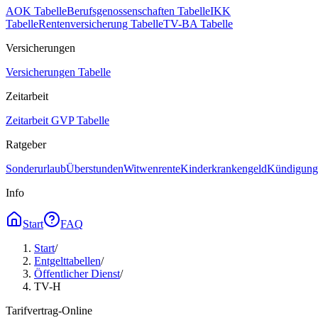
AOK Tabelle
Berufsgenossenschaften Tabelle
IKK
Tabelle
Rentenversicherung Tabelle
TV-BA Tabelle
Versicherungen
Versicherungen Tabelle
Zeitarbeit
Zeitarbeit GVP Tabelle
Ratgeber
Sonderurlaub
Überstunden
Witwenrente
Kinderkrankengeld
Kündigungs
Info
Start
FAQ
Start
/
Entgelttabellen
/
Öffentlicher Dienst
/
TV-H
Tarifvertrag-Online