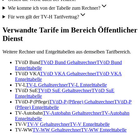
Wie komme ich von der Tabelle zum Rechner?
Für wen gilt der TV-H Tarifvertrag?
Verwandte Tarife im Bereich Öffentlicher
Dienst
Weitere Rechner und Entgelttabellen aus demselben Tarifbereich.
TVöD Bund
TVöD Bund
Gehaltsrechner
TVöD Bund
Entgelttabelle
TVöD VKA
TVöD VKA
Gehaltsrechner
TVöD VKA
Entgelttabelle
TV-L
TV-L
Gehaltsrechner
TV-L
Entgelttabelle
TVöD SuE
TVöD SuE
Gehaltsrechner
TVöD SuE
Entgelttabelle
TVöD-P (Pflege)
TVöD-P (Pflege)
Gehaltsrechner
TVöD-P
(Pflege)
Entgelttabelle
TV-Autobahn
TV-Autobahn
Gehaltsrechner
TV-Autobahn
Entgelttabelle
TV-V
TV-V
Gehaltsrechner
TV-V
Entgelttabelle
TV-WW
TV-WW
Gehaltsrechner
TV-WW
Entgelttabelle