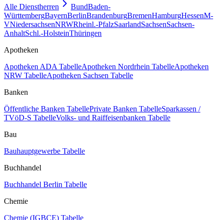
Alle Dienstherren
Bund
Baden-
Württemberg
Bayern
Berlin
Brandenburg
Bremen
Hamburg
Hessen
M-
V
Niedersachsen
NRW
Rheinl.-Pfalz
Saarland
Sachsen
Sachsen-
Anhalt
Schl.-Holstein
Thüringen
Apotheken
Apotheken ADA Tabelle
Apotheken Nordrhein Tabelle
Apotheken
NRW Tabelle
Apotheken Sachsen Tabelle
Banken
Öffentliche Banken Tabelle
Private Banken Tabelle
Sparkassen /
TVöD-S Tabelle
Volks- und Raiffeisenbanken Tabelle
Bau
Bauhauptgewerbe Tabelle
Buchhandel
Buchhandel Berlin Tabelle
Chemie
Chemie (IGBCE) Tabelle