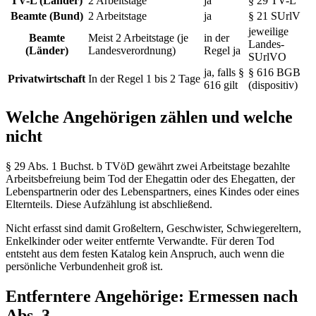
TV-L (Länder)
2 Arbeitstage
ja
§ 29 TV-L
Beamte (Bund)
2 Arbeitstage
ja
§ 21 SUrlV
jeweilige
Beamte
Meist 2 Arbeitstage (je
in der
Landes-
(Länder)
Landesverordnung)
Regel ja
SUrlVO
ja, falls §
§ 616 BGB
Privatwirtschaft
In der Regel 1 bis 2 Tage
616 gilt
(dispositiv)
Welche Angehörigen zählen und welche
nicht
§ 29 Abs. 1 Buchst. b TVöD gewährt zwei Arbeitstage bezahlte
Arbeitsbefreiung beim Tod der Ehegattin oder des Ehegatten, der
Lebenspartnerin oder des Lebenspartners, eines Kindes oder eines
Elternteils. Diese Aufzählung ist abschließend.
Nicht erfasst sind damit Großeltern, Geschwister, Schwiegereltern,
Enkelkinder oder weiter entfernte Verwandte. Für deren Tod
entsteht aus dem festen Katalog kein Anspruch, auch wenn die
persönliche Verbundenheit groß ist.
Entferntere Angehörige: Ermessen nach
Abs. 3