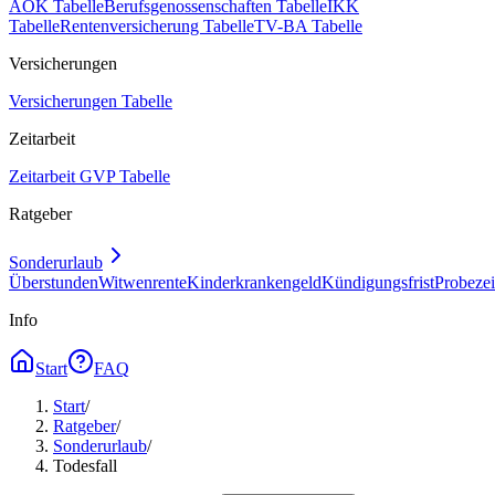
AOK Tabelle
Berufsgenossenschaften Tabelle
IKK
Tabelle
Rentenversicherung Tabelle
TV-BA Tabelle
Versicherungen
Versicherungen Tabelle
Zeitarbeit
Zeitarbeit GVP Tabelle
Ratgeber
Sonderurlaub
Überstunden
Witwenrente
Kinderkrankengeld
Kündigungsfrist
Probezei
Info
Start
FAQ
Start
/
Ratgeber
/
Sonderurlaub
/
Todesfall