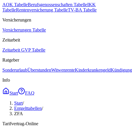
AOK Tabelle
Berufsgenossenschaften Tabelle
IKK
Tabelle
Rentenversicherung Tabelle
TV-BA Tabelle
Versicherungen
Versicherungen Tabelle
Zeitarbeit
Zeitarbeit GVP Tabelle
Ratgeber
Sonderurlaub
Überstunden
Witwenrente
Kinderkrankengeld
Kündigungs
Info
Start
FAQ
Start
/
Entgelttabellen
/
ZFA
Tarifvertrag-Online