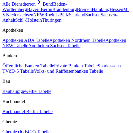
Alle Dienstherren
Bund
Baden-
Württemberg
Bayern
Berlin
Brandenburg
Bremen
Hamburg
Hessen
M-
V
Niedersachsen
NRW
Rheinl.-Pfalz
Saarland
Sachsen
Sachsen-
Anhalt
Schl.-Holstein
Thüringen
Apotheken
Apotheken ADA Tabelle
Apotheken Nordrhein Tabelle
Apotheken
NRW Tabelle
Apotheken Sachsen Tabelle
Banken
Öffentliche Banken Tabelle
Private Banken Tabelle
Sparkassen /
TVöD-S Tabelle
Volks- und Raiffeisenbanken Tabelle
Bau
Bauhauptgewerbe Tabelle
Buchhandel
Buchhandel Berlin Tabelle
Chemie
Chemie (IGBCE) Tabelle