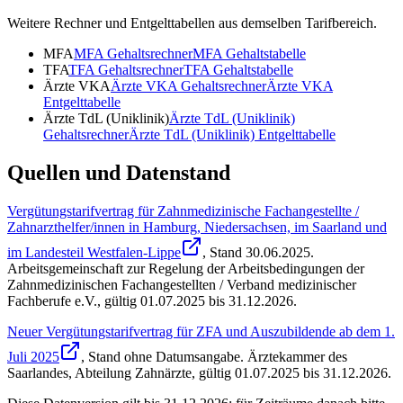
Weitere Rechner und Entgelttabellen aus demselben Tarifbereich.
MFA
MFA
Gehaltsrechner
MFA
Gehaltstabelle
TFA
TFA
Gehaltsrechner
TFA
Gehaltstabelle
Ärzte VKA
Ärzte VKA
Gehaltsrechner
Ärzte VKA
Entgelttabelle
Ärzte TdL (Uniklinik)
Ärzte TdL (Uniklinik)
Gehaltsrechner
Ärzte TdL (Uniklinik)
Entgelttabelle
Quellen und Datenstand
Vergütungstarifvertrag für Zahnmedizinische Fachangestellte /
Zahnarzthelfer/innen in Hamburg, Niedersachsen, im Saarland und
im Landesteil Westfalen-Lippe
, Stand
30.06.2025
.
Arbeitsgemeinschaft zur Regelung der Arbeitsbedingungen der
Zahnmedizinischen Fachangestellten / Verband medizinischer
Fachberufe e.V.
,
gültig 01.07.2025 bis 31.12.2026
.
Neuer Vergütungstarifvertrag für ZFA und Auszubildende ab dem 1.
Juli 2025
, Stand
ohne Datumsangabe
.
Ärztekammer des
Saarlandes, Abteilung Zahnärzte
,
gültig 01.07.2025 bis 31.12.2026
.