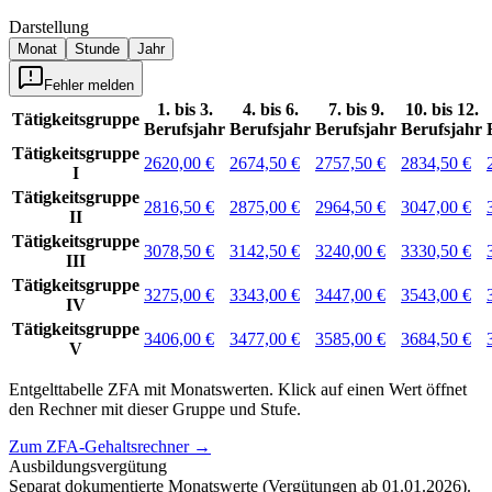
Darstellung
Monat
Stunde
Jahr
Fehler melden
1. bis 3.
4. bis 6.
7. bis 9.
10. bis 12.
Tätigkeitsgruppe
Berufsjahr
Berufsjahr
Berufsjahr
Berufsjahr
Tätigkeitsgruppe
2620,00 €
2674,50 €
2757,50 €
2834,50 €
I
Tätigkeitsgruppe
2816,50 €
2875,00 €
2964,50 €
3047,00 €
II
Tätigkeitsgruppe
3078,50 €
3142,50 €
3240,00 €
3330,50 €
III
Tätigkeitsgruppe
3275,00 €
3343,00 €
3447,00 €
3543,00 €
IV
Tätigkeitsgruppe
3406,00 €
3477,00 €
3585,00 €
3684,50 €
V
Entgelttabelle
ZFA
mit
Monatswerten
.
Klick auf einen Wert öffnet
den Rechner mit dieser Gruppe und Stufe.
Zum
ZFA-Gehaltsrechner
→
Ausbildungsvergütung
Separat dokumentierte Monatswerte (
Vergütungen ab 01.01.2026
).